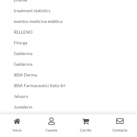
treatment statistics
eventos medicina estética
RELLENO
Filorga
Galderma
Galderma
IBSA Derma
IBSA Farmaceutici Italia Srl
Jalupro
Juvederm
Marllor Biomedical
Máster Medicina Estética
Inicio
Cuenta
Carrito
Contacto