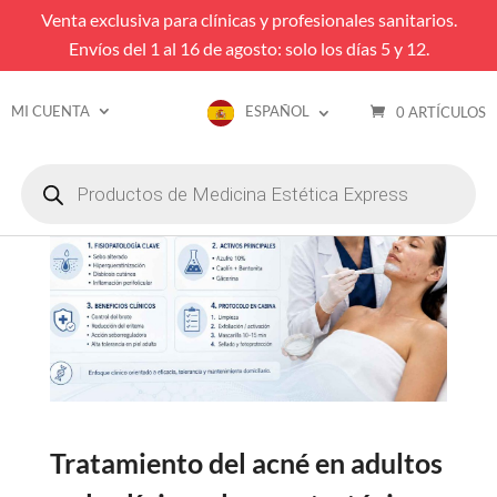
Venta exclusiva para clínicas y profesionales sanitarios.
Envíos del 1 al 16 de agosto: solo los días 5 y 12.
MI CUENTA
ESPAÑOL
0 ARTÍCULOS
Búsqueda
de
productos
Tratamiento del acné en adultos