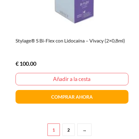
Stylage® S Bi-Flex con Lidocaína – Vivacy (2×0,8ml)
€
100.00
Añadir a la cesta
COMPRAR AHORA
1
2
→