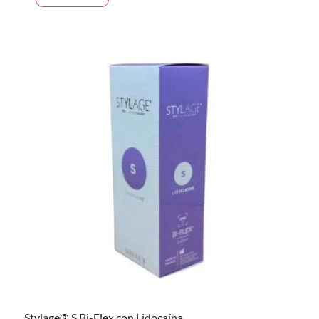
Stylage® S Bi-Flex con Lidocaína