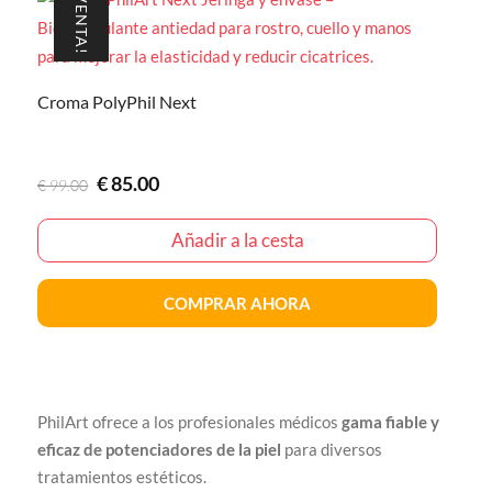
¡VENTA!
Croma PolyPhil Next
El
El
€
85.00
€
99.00
precio
precio
original
actual
Añadir a la cesta
era:
es:
€99.00
€85.00
COMPRAR AHORA
PhilArt ofrece a los profesionales médicos
gama fiable y
eficaz de potenciadores de la piel
para diversos
tratamientos estéticos.