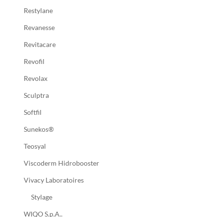
Restylane
Revanesse
Revitacare
Revofil
Revolax
Sculptra
Softfil
Sunekos®
Teosyal
Viscoderm Hidrobooster
Vivacy Laboratoires
Stylage
WIQO S.p.A..