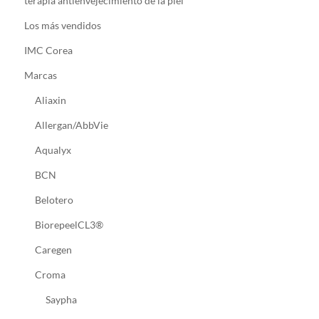
terapia antienvejecimiento de la piel
Los más vendidos
IMC Corea
Marcas
Aliaxin
Allergan/AbbVie
Aqualyx
BCN
Belotero
BiorepeelCL3®
Caregen
Croma
Saypha