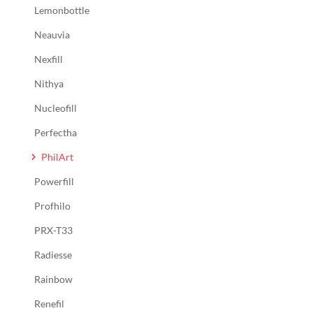
Lemonbottle
Neauvia
Nexfill
Nithya
Nucleofill
Perfectha
PhilArt
Powerfill
Profhilo
PRX-T33
Radiesse
Rainbow
Renefil