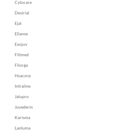
Cytocare
Desirial
Ejal
Ellanse
Exojuv
Fillmed
Filorga
Hyacorp
Intraline
Jalupro
Juvederm
Karisma
Lanluma