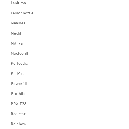
Lanluma
Lemonbottle
Neauvia
Nexfill
Nithya
Nucleofill
Perfectha
PhilArt
Powerfill
Profhilo
PRX-T33
Radiesse
Rainbow