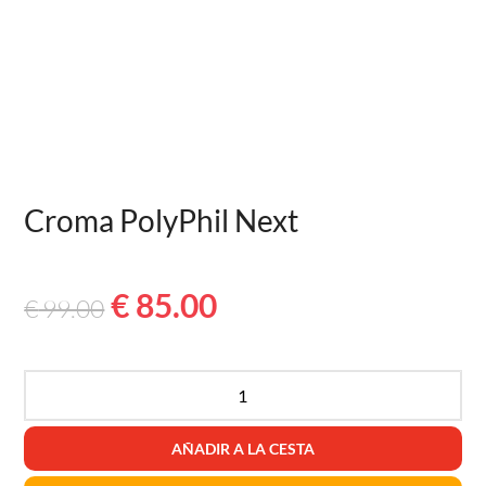
Croma PolyPhil Next
El
El
€
85.00
€
99.00
precio
precio
Croma
PolyPhil
original
actual
Next
AÑADIR A LA CESTA
Cantidad
era:
es: