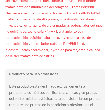
antienvejecimiento de la piel
,
comprar PolyPhil Next online
,
tratamiento de estimulación del colágeno
,
Croma PolyPhil
Next
rejuvenecimiento facial y de cuello
,
Glow Health PolyPhil
,
tratamiento estético de alta pureza
,
bioestimulante cutáneo
inyectable
,
revitalizante de pieles maduras
,
potenciador cutáneo
no quirúrgico
,
tecnología PN-HPT
,
tratamiento con
polinucleótidos y ácido hialurónico
,
inyectable a base de
polinucleótidos
,
potenciador cutáneo PolyPhil Next
,
bioestimulación profesional
,
inyección para mejorar la calidad
de la piel
,
tratamiento de estrías
Producto para uso profesional
Este producto está destinado exclusivamente a
profesionales médicos con licencia, clínicas y empresas
del sector médico-estético. Para completar la compra, se
requiere una prueba de la condición profesional en el