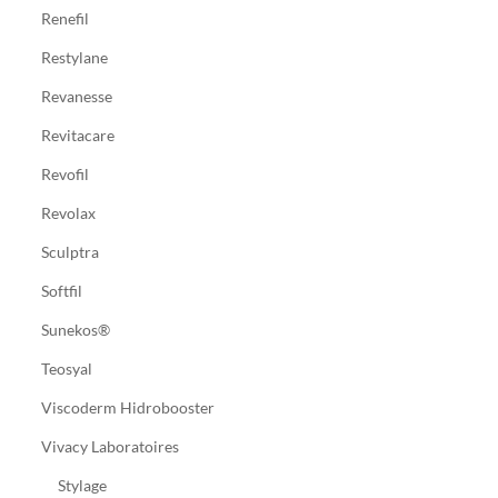
Renefil
Restylane
Revanesse
Revitacare
Revofil
Revolax
Sculptra
Softfil
Sunekos®
Teosyal
Viscoderm Hidrobooster
Vivacy Laboratoires
Stylage