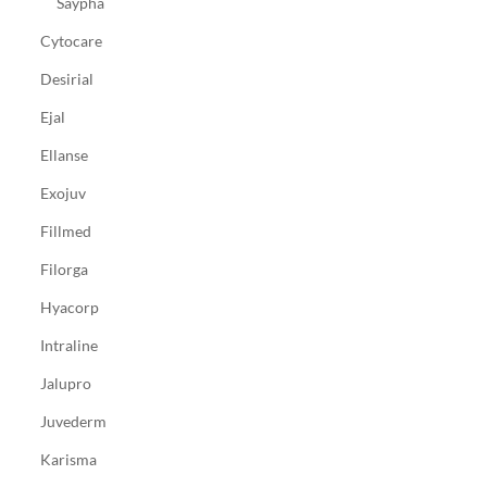
Saypha
Cytocare
Desirial
Ejal
Ellanse
Exojuv
Fillmed
Filorga
Hyacorp
Intraline
Jalupro
Juvederm
Karisma