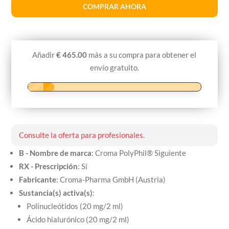
Croma
COMPRAR AHORA
PolyPhil
€99.00
€85.00
Next
Añadir
€
465.00
más a su compra para obtener el
envío gratuito.
Consulte la oferta para profesionales.
B - Nombre de marca
: Croma PolyPhil® Siguiente
RX - Prescripción
: Sí
Fabricante
: Croma-Pharma GmbH (Austria)
Sustancia(s) activa(s)
:
Polinucleótidos (20 mg/2 ml)
Ácido hialurónico (20 mg/2 ml)