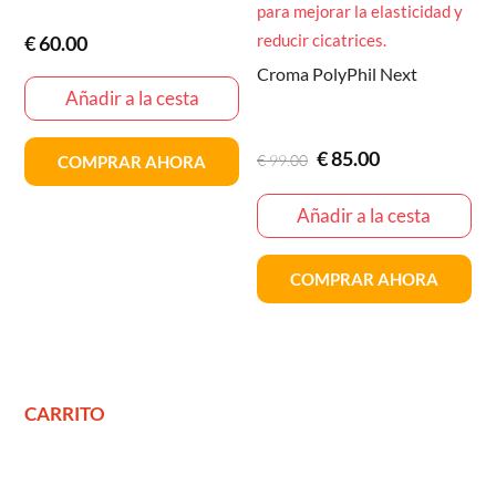
€
60.00
Croma PolyPhil Next
Añadir a la cesta
El
El
€
85.00
€
99.00
COMPRAR AHORA
precio
precio
original
actual
Añadir a la cesta
era:
es:
€99.00
€85.00
COMPRAR AHORA
CARRITO