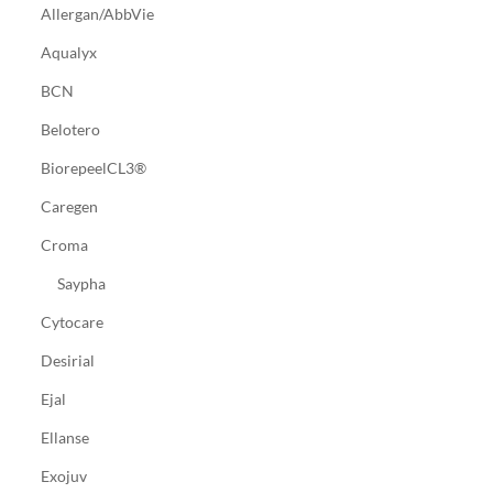
Allergan/AbbVie
Aqualyx
BCN
Belotero
BiorepeelCL3®
Caregen
Croma
Saypha
Cytocare
Desirial
Ejal
Ellanse
Exojuv