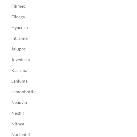
Fillmed
Filorga
Hyacorp
Intraline
Jalupro
Juvederm
Karisma
Lanluma
Lemonbottle
Neauvia
Nexfill
Nithya
Nucleofill