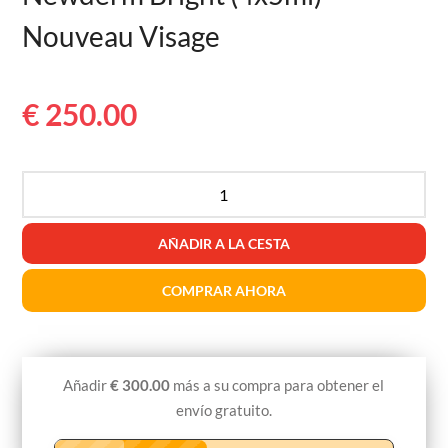
Nouveau Visage
€
250.00
Newderm
Bright
(4x5ml)-
AÑADIR A LA CESTA
Nouveau
Visage
COMPRAR AHORA
Cantidad
Newderm
Bright
(4x5ml)-
Añadir
€
300.00
más a su compra para obtener el
Nouveau
envío gratuito.
Visage