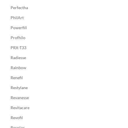
Perfectha
PhilArt
Powerfill
Profhilo
PRX-T33
Radiesse
Rainbow
Renefil
Restylane
Revanesse
Revitacare
Revofil
Revolax