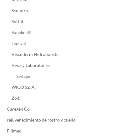
Sculptra
Softfil
Sunekos®
Teosyal
Viscoderm Hidrobooster
Vivacy Laboratoires
Stylage
WIQO S.p.A..
Zo®
Caregen Co.
rejuvenecimiento de rostro y cuello
Fillmed