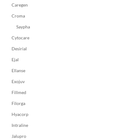
Caregen
Croma
Saypha
Cytocare
Desirial
Ejal
Ellanse
Exojuv
Fillmed
Filorga
Hyacorp
Intraline
Jalupro