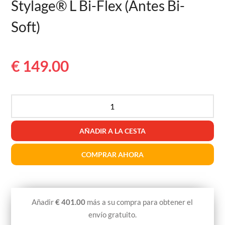
Stylage® L Bi-Flex (Antes Bi-
Soft)
€
149.00
Cantidad
de
Stylage®
AÑADIR A LA CESTA
L
Bi-
COMPRAR AHORA
Flex
(antes
Bi-
Soft)
Añadir
€
401.00
más a su compra para obtener el
envío gratuito.