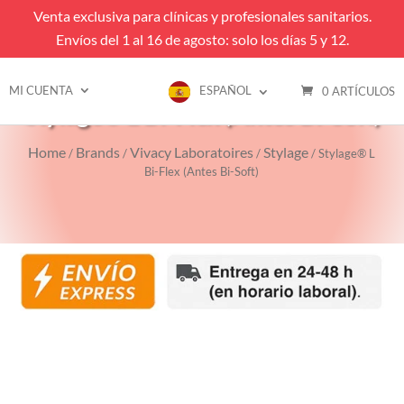
Venta exclusiva para clínicas y profesionales sanitarios.
Envíos del 1 al 16 de agosto: solo los días 5 y 12.
MI CUENTA
ESPAÑOL
0 ARTÍCULOS
Stylage® L Bi-Flex (Antes Bi-Soft)
Home
Brands
Vivacy Laboratoires
Stylage
/
/
/
/ Stylage® L
Bi-Flex (Antes Bi-Soft)