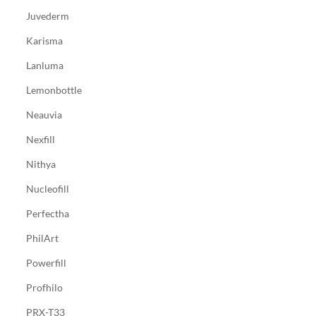
Juvederm
Karisma
Lanluma
Lemonbottle
Neauvia
Nexfill
Nithya
Nucleofill
Perfectha
PhilArt
Powerfill
Profhilo
PRX-T33