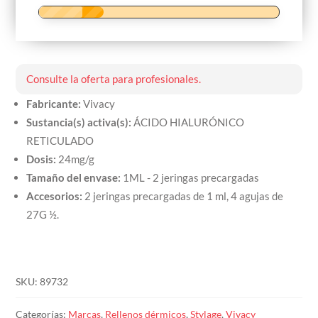
Consulte la oferta para profesionales.
Fabricante:
Vivacy
Sustancia(s) activa(s):
ÁCIDO HIALURÓNICO
RETICULADO
Dosis:
24mg/g
Tamaño del envase:
1ML - 2 jeringas precargadas
Accesorios:
2 jeringas precargadas de 1 ml, 4 agujas de
27G ½.
SKU:
89732
Categorías:
Marcas
,
Rellenos dérmicos
,
Stylage
,
Vivacy