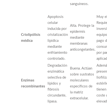
sanguíneos.
Apoptosis
Muy e
celular
Requie
Alta. Protege la
inducida por
invers
epidermis
Criolipólisis
cristalización
equipo
mediante
médica
lipídica
pago 
membranas
mediante
consu
anticongelantes.
enfriamiento
por pa
controlado.
aplicad
Degradación
Además
Buena. Actúan
enzimática
presen
sobre sustratos
selectiva de
liofili
Enzimas
moleculares
lípidos y
estéril
recombinantes
específicos de
fibrosis
tienen
la matriz
circundante,
coste 
extracelular.
lipasa.
elevad