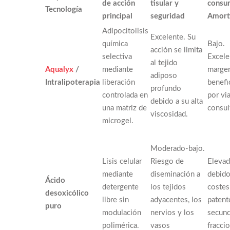
de acción
tisular y
consum
Tecnología
principal
seguridad
Amort
Adipocitolisis
Excelente. Su
química
Bajo.
acción se limita
selectiva
Excele
al tejido
Aqualyx
/
mediante
marge
adiposo
Intralipoterapia
liberación
benefi
profundo
controlada en
por via
debido a su alta
una matriz de
consul
viscosidad.
microgel.
Moderado-bajo.
Lisis celular
Riesgo de
Eleva
mediante
diseminación a
debido
Ácido
detergente
los tejidos
costes
desoxicólico
libre sin
adyacentes, los
patent
puro
modulación
nervios y los
secund
polimérica.
vasos
fracci