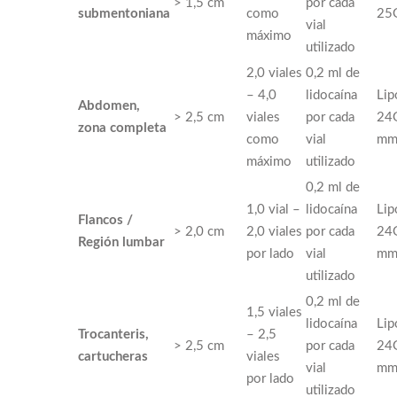
> 1,5 cm
por cada
submentoniana
como
25
vial
máximo
utilizado
2,0 viales
0,2 ml de
– 4,0
lidocaína
Lip
Abdomen,
> 2,5 cm
viales
por cada
24
zona completa
como
vial
m
máximo
utilizado
0,2 ml de
1,0 vial –
lidocaína
Lip
Flancos /
> 2,0 cm
2,0 viales
por cada
24
Región lumbar
por lado
vial
m
utilizado
0,2 ml de
1,5 viales
lidocaína
Lip
Trocanteris,
– 2,5
> 2,5 cm
por cada
24
cartucheras
viales
vial
m
por lado
utilizado