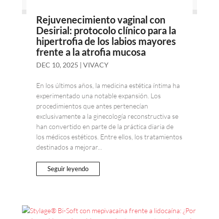
Rejuvenecimiento vaginal con
Desirial: protocolo clínico para la
hipertrofia de los labios mayores
frente a la atrofia mucosa
DEC 10, 2025
|
VIVACY
En los últimos años, la medicina estética íntima ha
experimentado una notable expansión. Los
procedimientos que antes pertenecían
exclusivamente a la ginecología reconstructiva se
han convertido en parte de la práctica diaria de
los médicos estéticos. Entre ellos, los tratamientos
destinados a mejorar...
Seguir leyendo