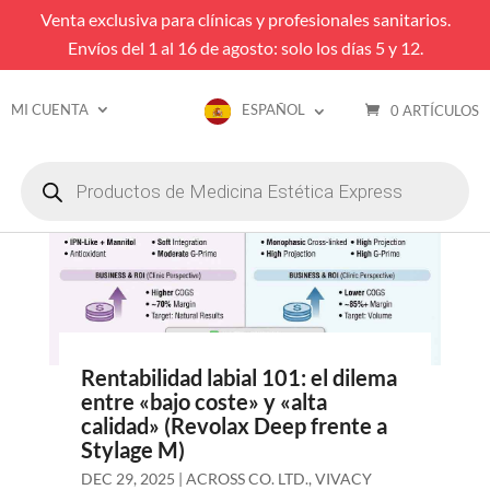
Venta exclusiva para clínicas y profesionales sanitarios.
Envíos del 1 al 16 de agosto: solo los días 5 y 12.
MI CUENTA
ESPAÑOL
0 ARTÍCULOS
Búsqueda
de
productos
Rentabilidad labial 101: el dilema
entre «bajo coste» y «alta
calidad» (Revolax Deep frente a
Stylage M)
DEC 29, 2025
|
ACROSS CO. LTD.
,
VIVACY