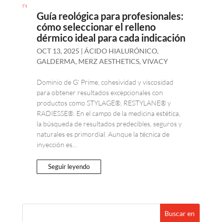
Guía reológica para profesionales:
cómo seleccionar el relleno
dérmico ideal para cada indicación
OCT 13, 2025
|
ÁCIDO HIALURÓNICO
,
GALDERMA
,
MERZ AESTHETICS
,
VIVACY
Dominio de G' Prime, cohesividad y viscosidad
para obtener resultados excepcionales con
productos como STYLAGE®, RESTYLANE® y
RADIESSE®. En el campo de la medicina estética,
la búsqueda de resultados predecibles, seguros y
naturales es primordial. Aunque la técnica de
inyección es...
Seguir leyendo