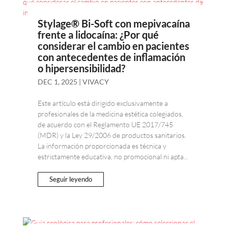
Stylage® Bi-Soft con mepivacaína
frente a lidocaína: ¿Por qué
considerar el cambio en pacientes
con antecedentes de inflamación
o hipersensibilidad?
DEC 1, 2025
|
VIVACY
Este artículo está dirigido exclusivamente a
profesionales de la medicina estética colegiados,
de acuerdo con el Reglamento UE 2017/745
(MDR) y la Ley 29/2006 de productos sanitarios.
La información proporcionada es técnica y
estrictamente educativa, no promocional ni apta...
Seguir leyendo