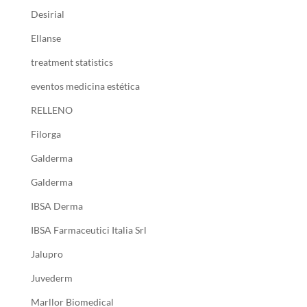
Desirial
Ellanse
treatment statistics
eventos medicina estética
RELLENO
Filorga
Galderma
Galderma
IBSA Derma
IBSA Farmaceutici Italia Srl
Jalupro
Juvederm
Marllor Biomedical