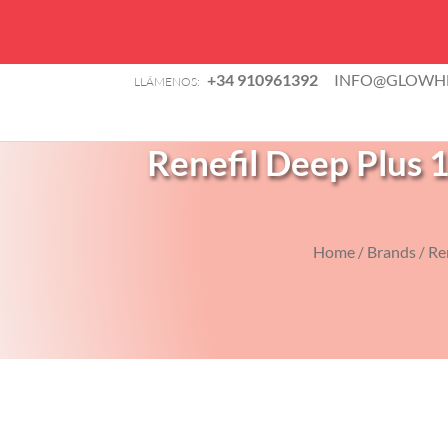
B
+34 910961392
INFO@GLOWHE
LLÁMENOS:
d
TIENDA
p
Renefil Deep Plus 1
Home
Brands
Re
/
/