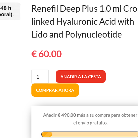
Renefil Deep Plus 1.0 ml Cro
linked Hyaluronic Acid with
Lido and Polynucleotide
€
60.00
Renefil
AÑADIR A LA CESTA
Deep
Plus
COMPRAR AHORA
1,0
ml
Ácido
Añadir
€
490.00
más a su compra para obtener
hialurónico
el envío gratuito.
reticulado
con