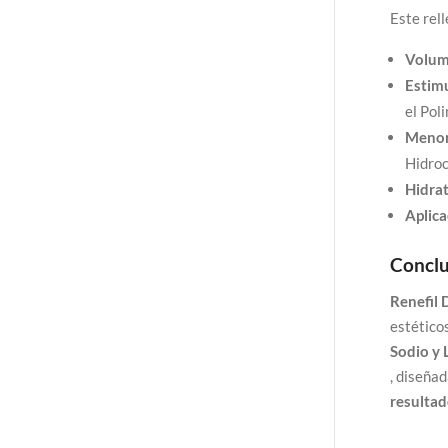
Este rel
Volum
Estimu
el Pol
Menor
Hidroc
Hidra
Aplica
Conclu
Renefil 
estético
Sodio y 
, diseña
resultad