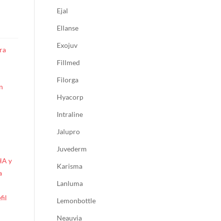
Ejal
Ellanse
Exojuv
ra
Fillmed
Filorga
n
Hyacorp
Intraline
Jalupro
Juvederm
HA y
Karisma
a
Lanluma
fil
Lemonbottle
Neauvia