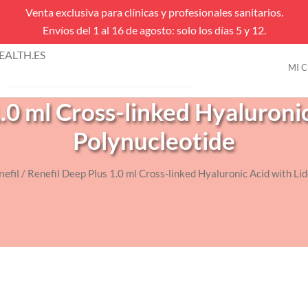
Venta exclusiva para clínicas y profesionales sanitarios.
Envíos del 1 al 16 de agosto: solo los días 5 y 12.
úsqueda
ALTH.ES
e
MI 
VENTAS FLASH
roductos
.0 ml Cross-linked Hyaluroni
Polynucleotide
nefil
/ Renefil Deep Plus 1.0 ml Cross-linked Hyaluronic Acid with Li