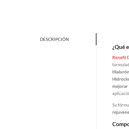
DESCRIPCIÓN
¿Qué e
Renefil
D
formulad
Hialurón
Hidrocl
mejorar 
aplicació
Su fórmu
rejuvene
Compos