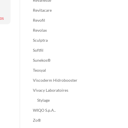
Revanesse
Revitacare
os
Revofil
Revolax
Sculptra
Softfil
Sunekos®
Teosyal
Viscoderm Hidrobooster
Vivacy Laboratoires
Stylage
WIQO S.p.A..
Zo®