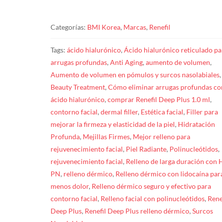
Categorías:
BMI Korea
,
Marcas
,
Renefil
Tags:
ácido hialurónico
,
Ácido hialurónico reticulado pa
arrugas profundas
,
Anti Aging
,
aumento de volumen
,
Aumento de volumen en pómulos y surcos nasolabiales
,
Beauty Treatment
,
Cómo eliminar arrugas profundas co
ácido hialurónico
,
comprar Renefil Deep Plus 1.0 ml
,
contorno facial
,
dermal filler
,
Estética facial
,
Filler para
mejorar la firmeza y elasticidad de la piel
,
Hidratación
Profunda
,
Mejillas Firmes
,
Mejor relleno para
rejuvenecimiento facial
,
Piel Radiante
,
Polinucleótidos
,
rejuvenecimiento facial
,
Relleno de larga duración con 
PN
,
relleno dérmico
,
Relleno dérmico con lidocaína par
menos dolor
,
Relleno dérmico seguro y efectivo para
contorno facial
,
Relleno facial con polinucleótidos
,
Rene
Deep Plus
,
Renefil Deep Plus relleno dérmico
,
Surcos