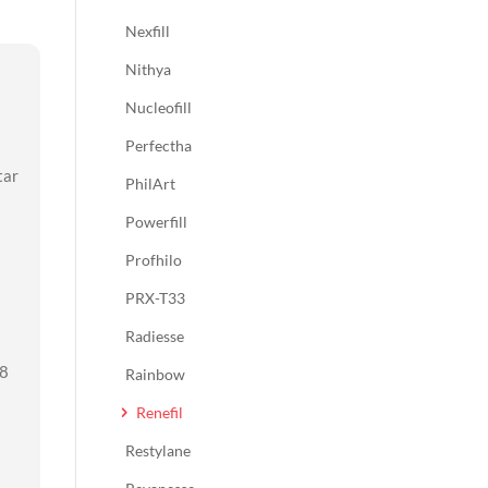
Nexfill
Nithya
Nucleofill
Perfectha
tar
PhilArt
Powerfill
Profhilo
PRX-T33
Radiesse
48
Rainbow
Renefil
Restylane