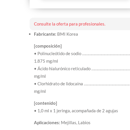
lidocaína
y
cantidad
Consulte la oferta para profesionales.
de
polinucleótidos
Fabricante:
BMI Korea
[composición]
• Polinucleótido de sodio ……………………………………
1.875 mg/ml
• Ácido hialurónico reticulado ………………………………
mg/ml
• Clorhidrato de lidocaína ………………………………………
mg/ml
[contenido]
• 1,0 ml x 1 jeringa, acompañada de 2 agujas
Aplicaciones:
Mejillas, Labios