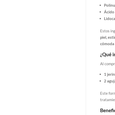
Polinu
Ácido 
Lidoca
Estos in
piel, est
cómoda
¿Qué i
Al comp
1 jeri
2 aguj
Este for
tratamien
Benefi