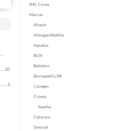
IMC Corea
Marcas
Aliaxin
Allergan/AbbVie
Aqualyx
……
BCN
Belotero
…. 20
BiorepeelCL3®
….. 3
Caregen
Croma
Saypha
Cytocare
Desirial