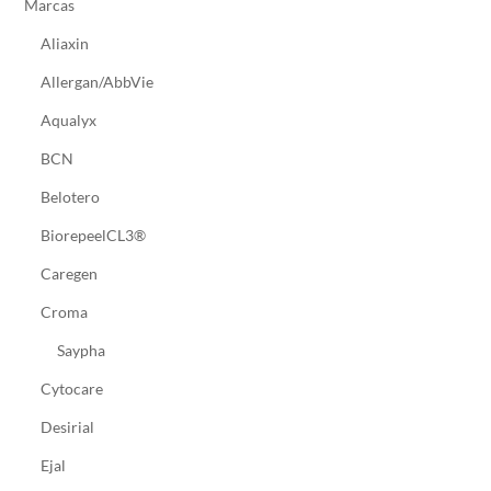
Marcas
Aliaxin
Allergan/AbbVie
Aqualyx
BCN
Belotero
BiorepeelCL3®
Caregen
Croma
Saypha
Cytocare
Desirial
Ejal