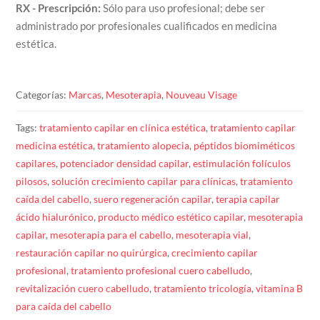
RX - Prescripción:
Sólo para uso profesional; debe ser
administrado por profesionales cualificados en medicina
estética.
Categorías:
Marcas
,
Mesoterapia
,
Nouveau Visage
Tags:
tratamiento
capilar
en clínica estética
,
tratamiento capilar
medicina estética
,
tratamiento alopecia
,
péptidos biomiméticos
capilares
,
potenciador densidad capilar
,
estimulación folículos
pilosos
,
solución crecimiento capilar para clínicas
,
tratamiento
caída del cabello
,
suero regeneración capilar
,
terapia capilar
ácido hialurónico
,
producto médico estético capilar
,
mesoterapia
capilar
,
mesoterapia para el cabello
,
mesoterapia vial
,
restauración capilar no quirúrgica
,
crecimiento capilar
profesional
,
tratamiento profesional cuero cabelludo
,
revitalización cuero cabelludo
,
tratamiento tricología
,
vitamina B
para caída del cabello