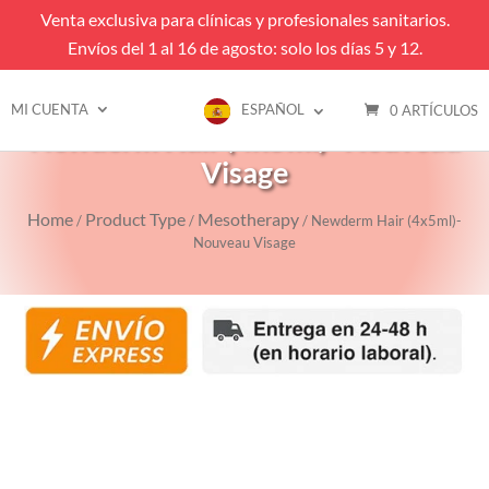
Venta exclusiva para clínicas y profesionales sanitarios.
Envíos del 1 al 16 de agosto: solo los días 5 y 12.
MI CUENTA
ESPAÑOL
0 ARTÍCULOS
Newderm Hair (4x5ml)- Nouveau
Visage
Home
Product Type
Mesotherapy
/
/
/ Newderm Hair (4x5ml)-
Nouveau Visage