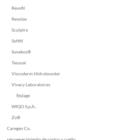
Revofil
Revolax
Sculptra
Softfil
Sunekos®
Teosyal
Viscoderm Hidrobooster
Vivacy Laboratoires
Stylage
WIQO S.p.A..
Zo®
Caregen Co.
rejuvenecimiento de rostro y cuello