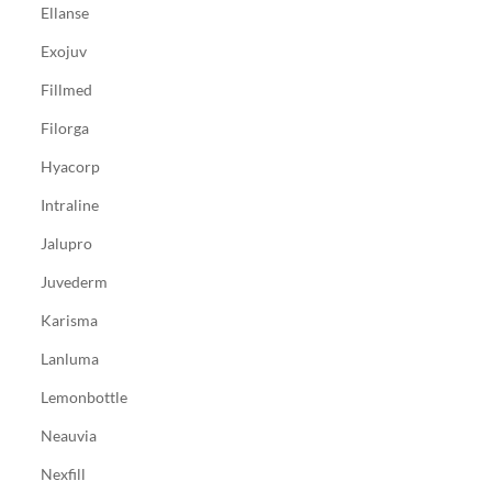
Ellanse
Exojuv
Fillmed
Filorga
Hyacorp
Intraline
Jalupro
Juvederm
Karisma
Lanluma
Lemonbottle
Neauvia
Nexfill