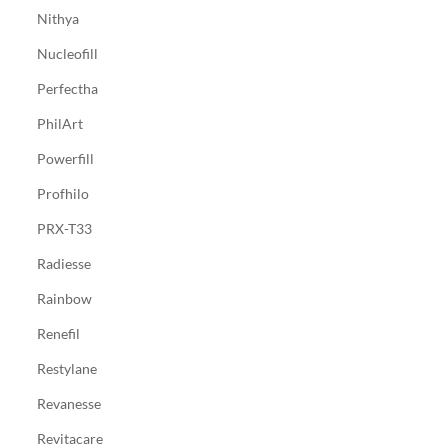
Nithya
Nucleofill
Perfectha
PhilArt
Powerfill
Profhilo
PRX-T33
Radiesse
Rainbow
Renefil
Restylane
Revanesse
Revitacare