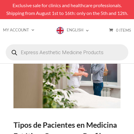
Exclusive sale for clinics and healthcare professionals.
Shipping from August 1st to 16th: only on the 5th and 12th.
MY ACCOUNT
ENGLISH
0 ITEMS
Products
search
Tipos de Pacientes en Medicina