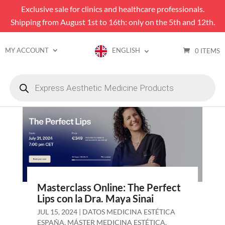
Exclusive sale for clinics and healthcare professionals.
Shipping from August 1st to 16th: only on the 5th and 12th.
MY ACCOUNT
ENGLISH
0 ITEMS
Products
search
Masterclass Online: The Perfect
Lips con la Dra. Maya Sinai
JUL 15, 2024
|
DATOS MEDICINA ESTÉTICA
ESPAÑA
,
MÁSTER MEDICINA ESTÉTICA
,