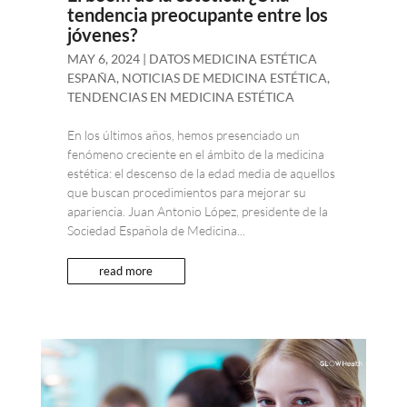
tendencia preocupante entre los
jóvenes?
MAY 6, 2024
|
DATOS MEDICINA ESTÉTICA
ESPAÑA
,
NOTICIAS DE MEDICINA ESTÉTICA
,
TENDENCIAS EN MEDICINA ESTÉTICA
En los últimos años, hemos presenciado un
fenómeno creciente en el ámbito de la medicina
estética: el descenso de la edad media de aquellos
que buscan procedimientos para mejorar su
apariencia. Juan Antonio López, presidente de la
Sociedad Española de Medicina...
read more