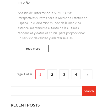
ESPAÑA
Análisis del Informe de la SEME 2023:
Perspectivas y Retos para la Medicina Estética en
España En el dinámico mundo de la medicina
estética, mantenerse al tanto de las últimas
tendencias y datos es crucial para proporcionar
un servicio de calidad y adaptarse a las...
read more
Page 1 of 4
1
2
3
4
»
RECENT POSTS