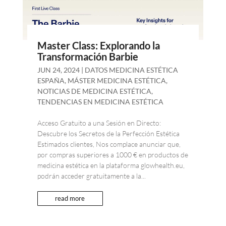
Master Class: Explorando la
Transformación Barbie
JUN 24, 2024
|
DATOS MEDICINA ESTÉTICA
ESPAÑA
,
MÁSTER MEDICINA ESTÉTICA
,
NOTICIAS DE MEDICINA ESTÉTICA
,
TENDENCIAS EN MEDICINA ESTÉTICA
Acceso Gratuito a una Sesión en Directo:
Descubre los Secretos de la Perfección Estética
Estimados clientes, Nos complace anunciar que,
por compras superiores a 1000 € en productos de
medicina estética en la plataforma glowhealth.eu,
podrán acceder gratuitamente a la...
read more