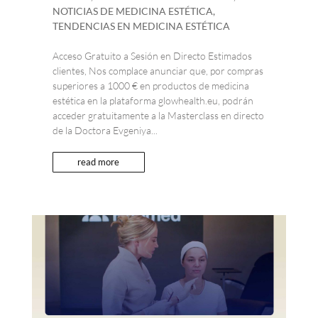
NOTICIAS DE MEDICINA ESTÉTICA
,
TENDENCIAS EN MEDICINA ESTÉTICA
Acceso Gratuito a Sesión en Directo Estimados
clientes, Nos complace anunciar que, por compras
superiores a 1000 € en productos de medicina
estética en la plataforma glowhealth.eu, podrán
acceder gratuitamente a la Masterclass en directo
de la Doctora Evgeniya...
read more