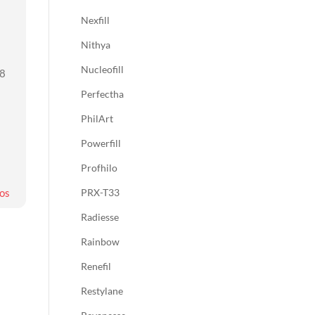
Nexfill
Nithya
Nucleofill
48
Perfectha
PhilArt
Powerfill
Profhilo
PRX-T33
os
Radiesse
Rainbow
Renefil
Restylane