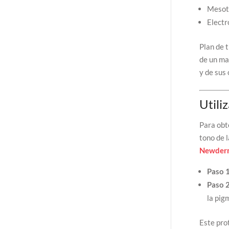
Mesote
Electr
Plan de 
de un ma
y de sus 
Utili
Para obt
tono de l
Newder
Paso 
Paso 
la pig
Este prot