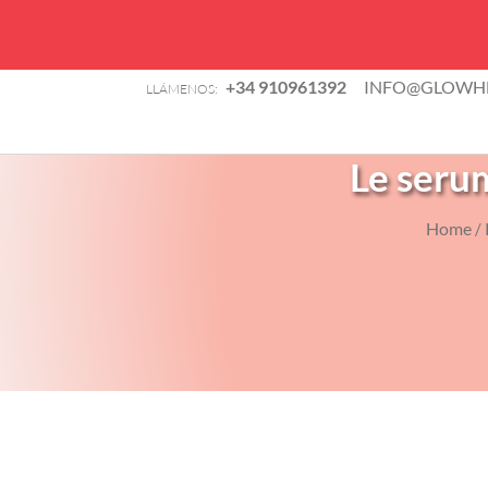
B
+34 910961392
INFO@GLOWHE
LLÁMENOS:
d
TIENDA
p
Le seru
Home
/