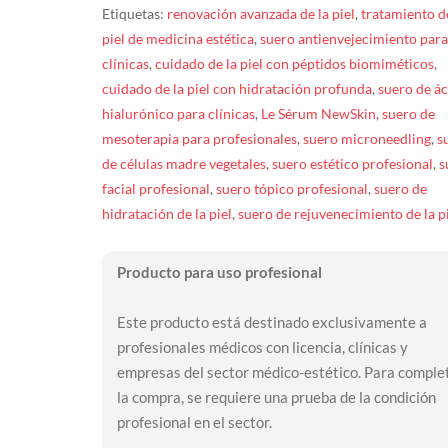
Etiquetas:
renovación avanzada de la piel
,
tratamiento de
piel de medicina estética
,
suero antienvejecimiento para
clínicas
,
cuidado de la piel con péptidos biomiméticos
,
cuidado de la piel con hidratación profunda
,
suero de á
hialurónico para clínicas
,
Le Sérum NewSkin
,
suero de
mesoterapia para profesionales
,
suero microneedling
,
s
de células madre vegetales
,
suero estético profesional
,
s
facial profesional
,
suero tópico profesional
,
suero de
hidratación de la piel
,
suero de rejuvenecimiento de la p
Producto para uso profesional
Este producto está destinado exclusivamente a
profesionales médicos con licencia, clínicas y
empresas del sector médico-estético. Para comple
la compra, se requiere una prueba de la condición
profesional en el sector.