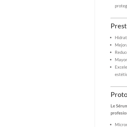
proteg
Prest
Hidrat
Mejora
Reduce
Mayor 
Excele
estéti
Proto
Le Séru
profesio
Micro