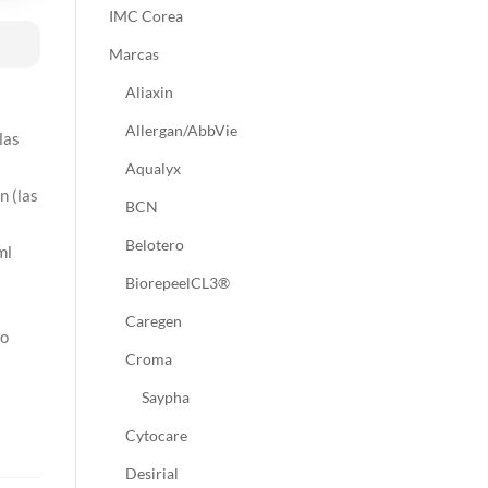
IMC Corea
Marcas
Aliaxin
Allergan/AbbVie
las
Aqualyx
n (las
BCN
Belotero
ml
BiorepeelCL3®
Caregen
so
Croma
Saypha
Cytocare
Desirial