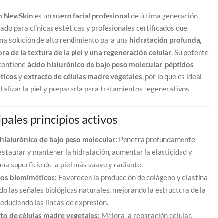
m NewSkin
es un
suero facial profesional
de última generación
ado para clínicas estéticas y profesionales certificados que
na solución de alto rendimiento para una
hidratación profunda,
ra de la textura de la piel y una regeneración celular
. Su potente
contiene
ácido hialurónico de bajo peso molecular
,
péptidos
ticos
y
extracto de células madre vegetales
, por lo que es ideal
talizar la piel y prepararla para tratamientos regenerativos.
ipales principios activos
hialurónico de bajo peso molecular:
Penetra profundamente
estaurar y mantener la hidratación, aumentar la elasticidad y
una superficie de la piel más suave y radiante.
dos biomiméticos:
Favorecen la producción de colágeno y elastina
do las señales biológicas naturales, mejorando la estructura de la
 reduciendo las líneas de expresión.
to de células madre vegetales:
Mejora la reparación celular,