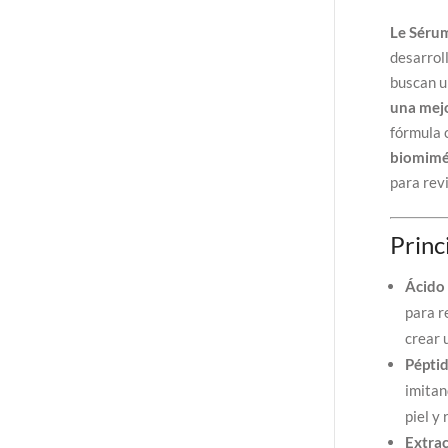
Le Séru
desarroll
buscan u
una mejo
fórmula 
biomimé
para revi
Princ
Ácido 
para r
crear 
Pépti
imitan
piel y
Extrac