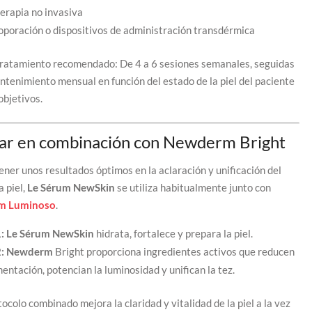
rapia no invasiva
oporación o dispositivos de administración transdérmica
tratamiento recomendado: De 4 a 6 sesiones semanales, seguidas
ntenimiento mensual en función del estado de la piel del paciente
objetivos.
zar en combinación con Newderm Bright
ener unos resultados óptimos en la aclaración y unificación del
a piel,
Le Sérum NewSkin
se utiliza habitualmente junto con
m Luminoso
.
1: Le Sérum NewSkin
hidrata, fortalece y prepara la piel.
2: Newderm
Bright proporciona ingredientes activos que reducen
mentación, potencian la luminosidad y unifican la tez.
ocolo combinado mejora la claridad y vitalidad de la piel a la vez