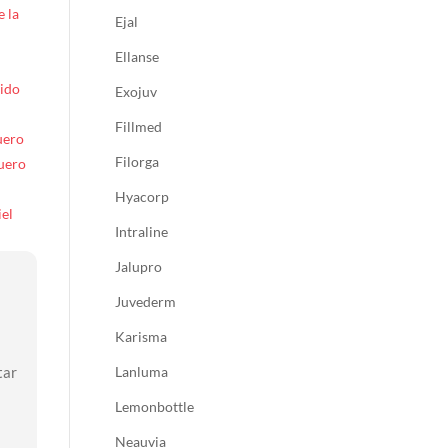
 la
Ejal
Ellanse
cido
Exojuv
Fillmed
uero
Filorga
uero
Hyacorp
iel
Intraline
Jalupro
Juvederm
Karisma
Lanluma
tar
Lemonbottle
Neauvia