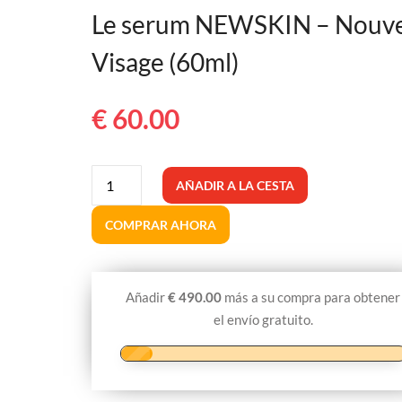
Le serum NEWSKIN – Nouv
Visage (60ml)
€
60.00
Le
AÑADIR A LA CESTA
serum
NEWSKIN
COMPRAR AHORA
-
Nouveau
Visage
Añadir
€
490.00
más a su compra para obtener
(60ml)
el envío gratuito.
cantidad