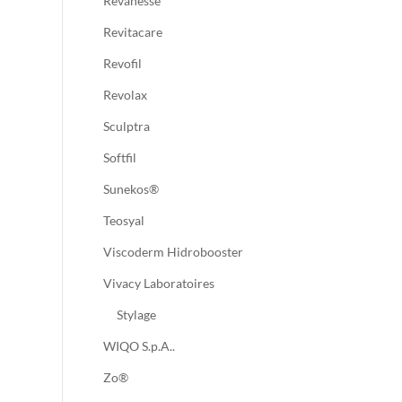
Revanesse
Revitacare
Revofil
Revolax
Sculptra
Softfil
Sunekos®
Teosyal
Viscoderm Hidrobooster
Vivacy Laboratoires
Stylage
WIQO S.p.A..
Zo®