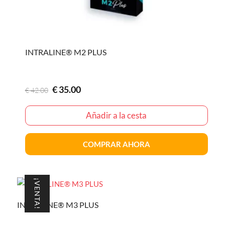
INTRALINE® M2 PLUS
El
El
€
35.00
€
42.00
precio
precio
original
actual
Añadir a la cesta
era:
es:
€42.00
€35.00
COMPRAR AHORA
¡VENTA!
INTRALINE® M3 PLUS