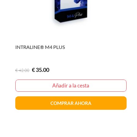
INTRALINE® M4 PLUS
El
El
€
35.00
€
42.00
precio
precio
original
actual
Añadir a la cesta
era:
es:
€42.00
€35.00
COMPRAR AHORA