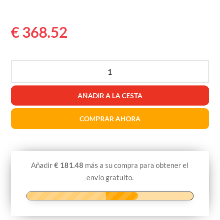
€
368.52
INTRALINE®
PDO
THREADS
AÑADIR A LA CESTA
Cog
Dimension
COMPRAR AHORA
360
C19100M-
C-
19G
Añadir
€
181.48
más a su compra para obtener el
100mm/150m
envío gratuito.
cantidad