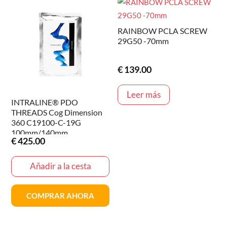
RAINBOW PCLA SCREW
29G50 -70mm
€
139.00
Leer más
INTRALINE® PDO
THREADS Cog Dimension
360 C19100-C-19G
100mm/140mm
€
425.00
Añadir a la cesta
COMPRAR AHORA