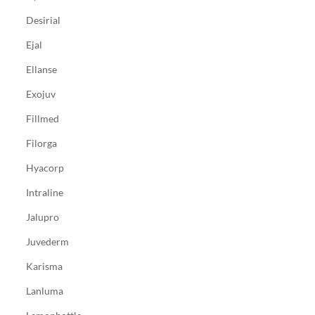
Desirial
Ejal
Ellanse
Exojuv
Fillmed
Filorga
Hyacorp
Intraline
Jalupro
Juvederm
Karisma
Lanluma