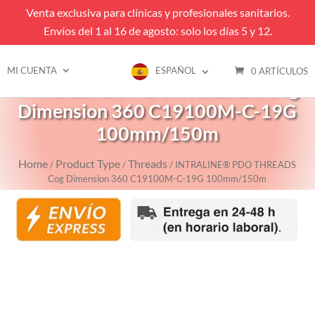
Venta exclusiva para clínicas y profesionales sanitarios.
Envíos del 1 al 16 de agosto: solo los días 5 y 12.
MI CUENTA
ESPAÑOL
0 ARTÍCULOS
INTRALINE® PDO THREADS Cog
Dimension 360 C19100M-C-19G
100mm/150m
Home
Product Type
Threads
/
/
/ INTRALINE® PDO THREADS
Cog Dimension 360 C19100M-C-19G 100mm/150m