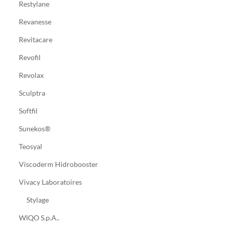
Restylane
Revanesse
Revitacare
Revofil
Revolax
Sculptra
Softfil
Sunekos®
Teosyal
Viscoderm Hidrobooster
Vivacy Laboratoires
Stylage
WIQO S.p.A..