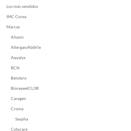
Los más vendidos
IMC Corea
Marcas
Aliaxin
Allergan/AbbVie
Aqualyx
BCN
Belotero
BiorepeelCL3®
Caregen
Croma
Saypha
Cytocare