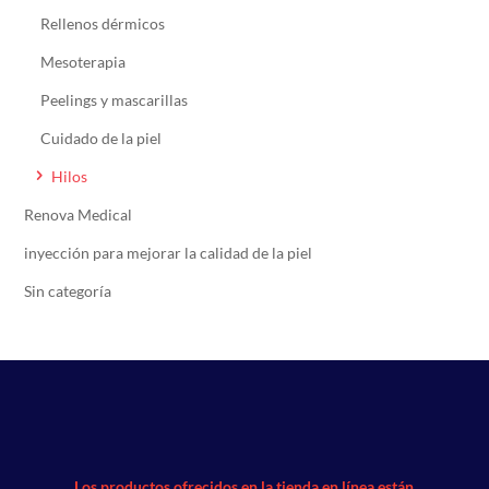
Rellenos dérmicos
Mesoterapia
Peelings y mascarillas
Cuidado de la piel
Hilos
Renova Medical
inyección para mejorar la calidad de la piel
Sin categoría
Los productos ofrecidos en la tienda en línea están