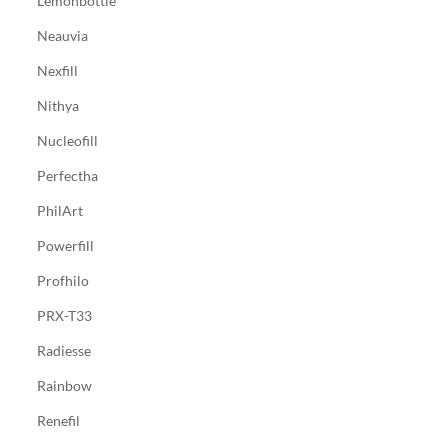
Lemonbottle
Neauvia
Nexfill
Nithya
Nucleofill
Perfectha
PhilArt
Powerfill
Profhilo
PRX-T33
Radiesse
Rainbow
Renefil