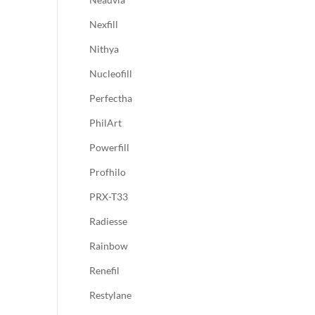
Nexfill
Nithya
Nucleofill
Perfectha
PhilArt
Powerfill
Profhilo
PRX-T33
Radiesse
Rainbow
Renefil
Restylane