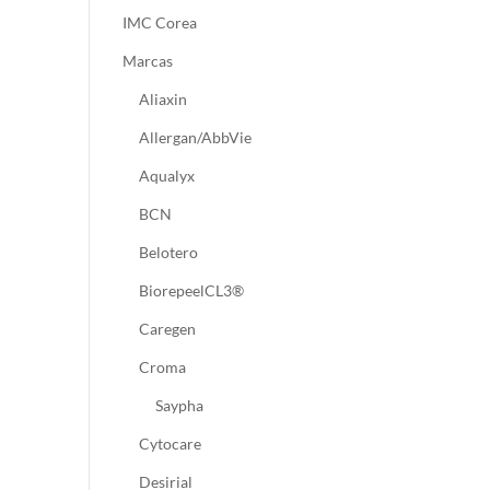
IMC Corea
Marcas
Aliaxin
Allergan/AbbVie
Aqualyx
BCN
Belotero
BiorepeelCL3®
Caregen
Croma
Saypha
Cytocare
Desirial