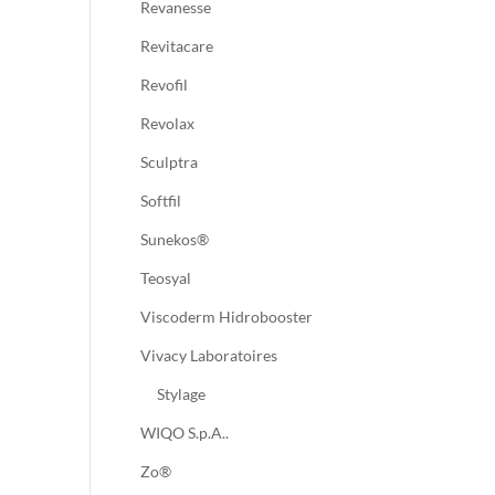
Revanesse
Revitacare
Revofil
Revolax
Sculptra
Softfil
Sunekos®
Teosyal
Viscoderm Hidrobooster
Vivacy Laboratoires
Stylage
WIQO S.p.A..
Zo®