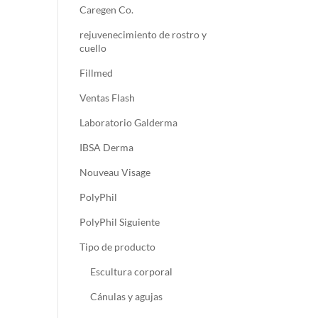
Caregen Co.
rejuvenecimiento de rostro y
cuello
Fillmed
Ventas Flash
Laboratorio Galderma
IBSA Derma
Nouveau Visage
PolyPhil
PolyPhil Siguiente
Tipo de producto
Escultura corporal
Cánulas y agujas