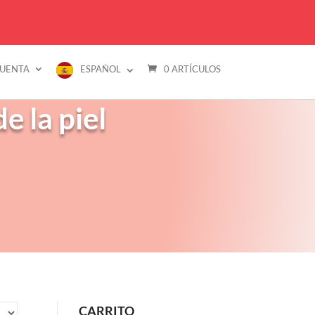
CUENTA
ESPAÑOL
0 ARTÍCULOS
MARCAS
PREGUNTAS FRECUENTES
CONTACTO
e la piel
CARRITO