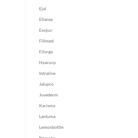
Ejal
Ellanse
Exojuv
Fillmed
Filorga
Hyacorp
Intraline
Jalupro
Juvederm
Karisma
Lanluma
Lemonbottle
Neauvia