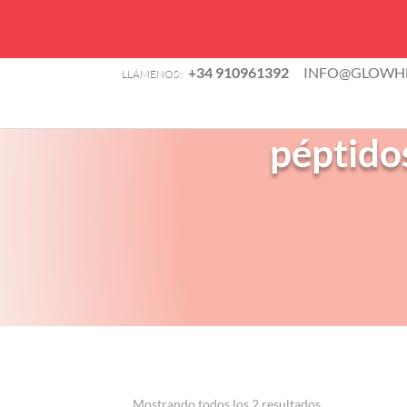
B
+34 910961392
INFO@GLOWHE
LLÁMENOS:
d
TIENDA
p
péptidos
Mostrando todos los 2 resultados