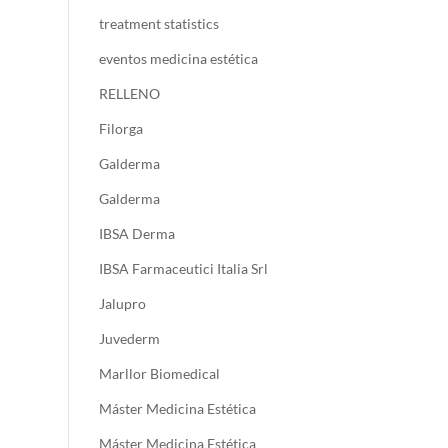
treatment statistics
eventos medicina estética
RELLENO
Filorga
Galderma
Galderma
IBSA Derma
IBSA Farmaceutici Italia Srl
Jalupro
Juvederm
Marllor Biomedical
Máster Medicina Estética
Máster Medicina Estética