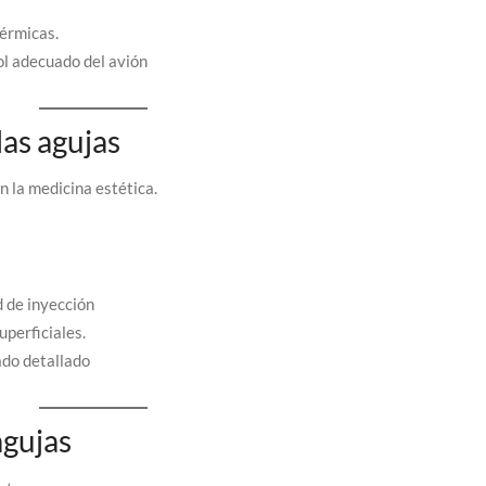
dérmicas.
ol adecuado del avión
las agujas
n la medicina estética.
d de inyección
uperficiales.
ado detallado
agujas