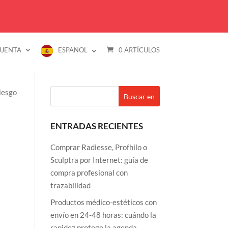
CUENTA
ESPAÑOL
0 ARTÍCULOS
MARCAS
PREGUNTAS FRECUENTES
CONTACTO
ENTRADAS RECIENTES
Comprar Radiesse, Profhilo o
Sculptra por Internet: guía de
compra profesional con
trazabilidad
Productos médico-estéticos con
envío en 24-48 horas: cuándo la
rapidez protege la agenda