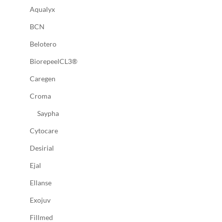
Aqualyx
BCN
Belotero
BiorepeelCL3®
Caregen
Croma
Saypha
Cytocare
Desirial
Ejal
Ellanse
Exojuv
Fillmed