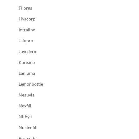
Filorga
Hyacorp
Intraline
Jalupro
Juvederm
Karisma
Lanluma
Lemonbottle
Neauvia
Nexfill
Nithya
Nucleofill
Perfectha