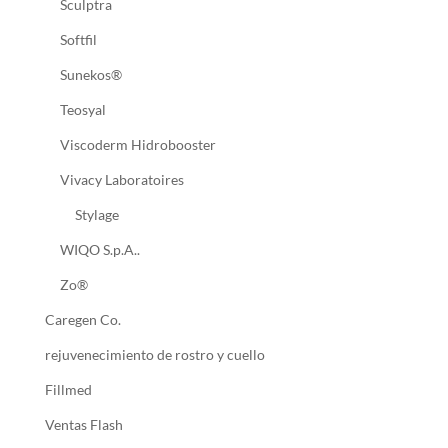
Sculptra
Softfil
Sunekos®
Teosyal
Viscoderm Hidrobooster
Vivacy Laboratoires
Stylage
WIQO S.p.A..
Zo®
Caregen Co.
rejuvenecimiento de rostro y cuello
Fillmed
Ventas Flash