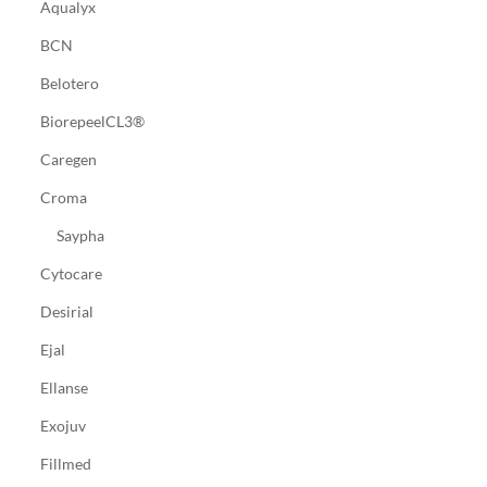
Aqualyx
BCN
Belotero
BiorepeelCL3®
Caregen
Croma
Saypha
Cytocare
Desirial
Ejal
Ellanse
Exojuv
Fillmed