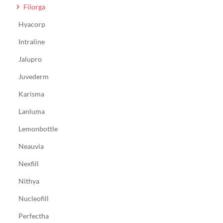
Filorga
Hyacorp
Intraline
Jalupro
Juvederm
Karisma
Lanluma
Lemonbottle
Neauvia
Nexfill
Nithya
Nucleofill
Perfectha