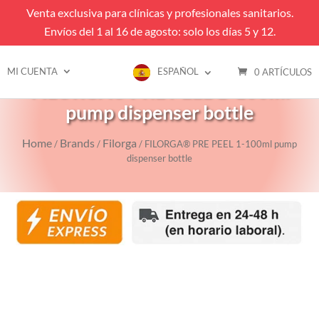
Venta exclusiva para clínicas y profesionales sanitarios.
Envíos del 1 al 16 de agosto: solo los días 5 y 12.
MI CUENTA
ESPAÑOL
0 ARTÍCULOS
FILORGA® PRE PEEL 1-100ml
pump dispenser bottle
Home
Brands
Filorga
/
/
/ FILORGA® PRE PEEL 1-100ml pump
dispenser bottle