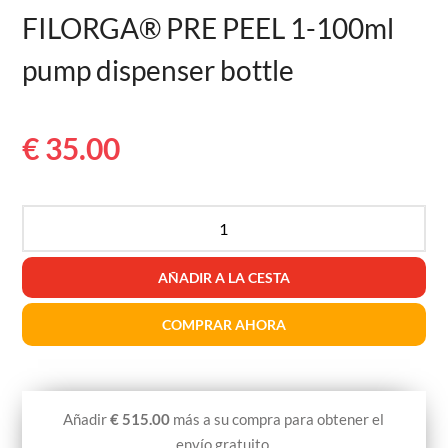
FILORGA® PRE PEEL 1-100ml
pump dispenser bottle
€
35.00
FILORGA®
PRE
PEEL
AÑADIR A LA CESTA
1-
100ml
COMPRAR AHORA
botella
dispensadora
cantidad
Añadir
€
515.00
más a su compra para obtener el
envío gratuito.