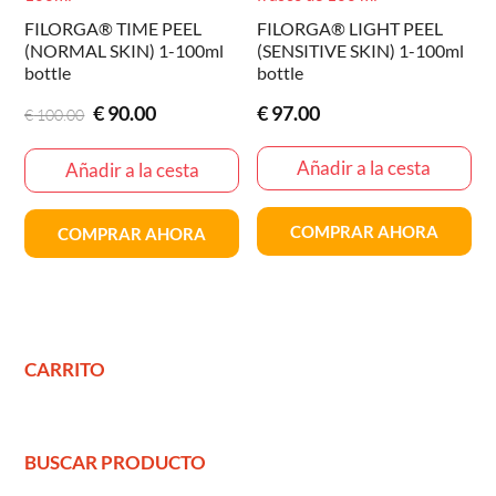
FILORGA® TIME PEEL
FILORGA® LIGHT PEEL
(NORMAL SKIN) 1-100ml
(SENSITIVE SKIN) 1-100ml
bottle
bottle
El
El
€
90.00
€
97.00
€
100.00
precio
precio
Añadir a la cesta
original
actual
Añadir a la cesta
era:
es:
€100.00
€90.00
COMPRAR AHORA
COMPRAR AHORA
CARRITO
BUSCAR PRODUCTO