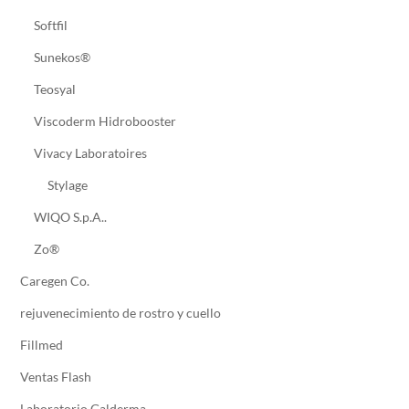
Softfil
Sunekos®
Teosyal
Viscoderm Hidrobooster
Vivacy Laboratoires
Stylage
WIQO S.p.A..
Zo®
Caregen Co.
rejuvenecimiento de rostro y cuello
Fillmed
Ventas Flash
Laboratorio Galderma