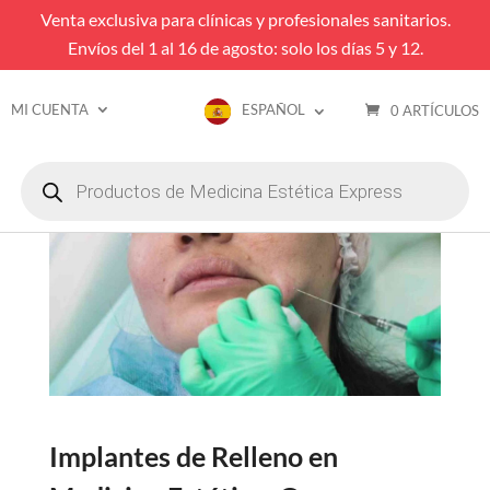
Venta exclusiva para clínicas y profesionales sanitarios.
Envíos del 1 al 16 de agosto: solo los días 5 y 12.
MI CUENTA
ESPAÑOL
0 ARTÍCULOS
Búsqueda
de
productos
Implantes de Relleno en