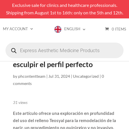
Exclusive sale for clinics and healthcare professionals.
Shipping from August 1st to 16th: only on the 5th and 12th.
MY ACCOUNT
ENGLISH
0 ITEMS
Products
search
Teosyal Filler para nariz:
esculpir el perfil perfecto
by
phcontentteam
|
Jul 31, 2024
|
Uncategorized
|
0
comments
31
views
Este artículo ofrece una exploración en profundidad
del uso del relleno Teosyal para la remodelación de la
nariz, un procedimiento no quirúrgico y no invasivo.