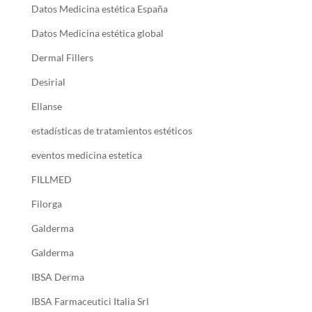
Datos Medicina estética España
Datos Medicina estética global
Dermal Fillers
Desirial
Ellanse
estadísticas de tratamientos estéticos
eventos medicina estetica
FILLMED
Filorga
Galderma
Galderma
IBSA Derma
IBSA Farmaceutici Italia Srl