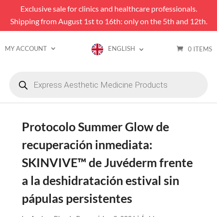
Exclusive sale for clinics and healthcare professionals.
Shipping from August 1st to 16th: only on the 5th and 12th.
MY ACCOUNT
ENGLISH
0 ITEMS
Products
search
Protocolo Summer Glow de
recuperación inmediata:
SKINVIVE™ de Juvéderm frente
a la deshidratación estival sin
pápulas persistentes