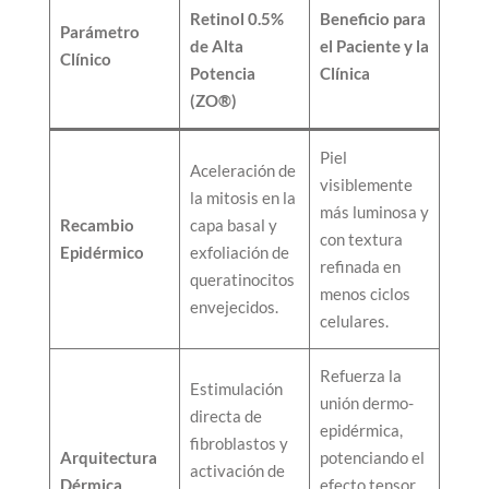
Retinol 0.5%
Beneficio para
Parámetro
de Alta
el Paciente y la
Clínico
Potencia
Clínica
(ZO®)
Piel
Aceleración de
visiblemente
la mitosis en la
más luminosa y
Recambio
capa basal y
con textura
Epidérmico
exfoliación de
refinada en
queratinocitos
menos ciclos
envejecidos.
celulares.
Refuerza la
Estimulación
unión dermo-
directa de
epidérmica,
fibroblastos y
Arquitectura
potenciando el
activación de
Dérmica
efecto tensor