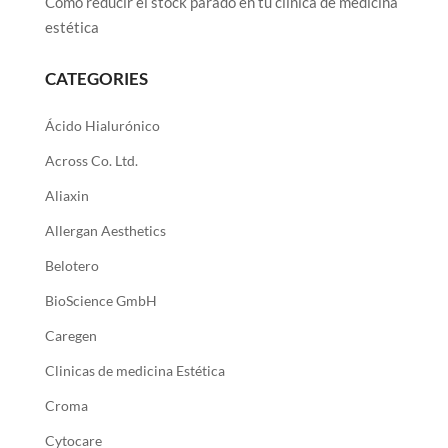
Cómo reducir el stock parado en tu clínica de medicina
estética
CATEGORIES
Ácido Hialurónico
Across Co. Ltd.
Aliaxin
Allergan Aesthetics
Belotero
BioScience GmbH
Caregen
Clinicas de medicina Estética
Croma
Cytocare