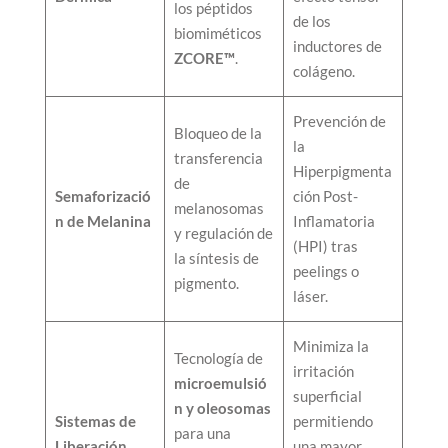
los péptidos
de los
biomiméticos
inductores de
ZCORE™
.
colágeno.
Prevención de
Bloqueo de la
la
transferencia
Hiperpigmenta
de
Semaforizació
ción Post-
melanosomas
n de Melanina
Inflamatoria
y regulación de
(HPI) tras
la síntesis de
peelings o
pigmento.
láser.
Minimiza la
Tecnología de
irritación
microemulsió
superficial
n y oleosomas
Sistemas de
permitiendo
para una
Liberación
una mayor