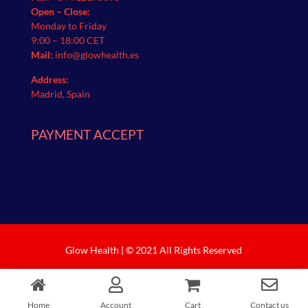
Open – Close:
Monday to Friday
9:00 – 18:00 CET
Mail:
info@glowhealth.es
Address:
Madrid, Spain
PAYMENT ACCEPT
Glow Health | © 2021 All Rights Reserved
Home
Account
Cart
Contact us