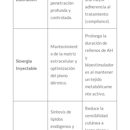
penetración
adherencia al
profunda y
tratamiento
controlada.
(
compliance
).
Prolonga la
duración de
Mantenimient
rellenos de AH
o de la matriz
y
Sinergia
extracelular y
bioestimulador
Inyectable
optimización
es al mantener
del plano
un tejido
dérmico.
metabólicame
nte activo.
Reduce la
Síntesis de
sensibilidad
lípidos
cutánea a
endógenos y