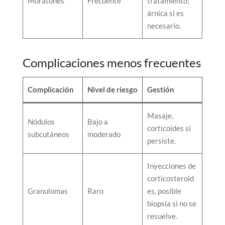
Moratones
Frecuente
tratamiento;
árnica si es
necesario.
Complicaciones menos frecuentes
Complicación
Nivel de riesgo
Gestión
Masaje,
Nódulos
Bajo a
corticoides si
subcutáneos
moderado
persiste.
Inyecciones de
corticosteroid
Granulomas
Raro
es, posible
biopsia si no se
resuelve.