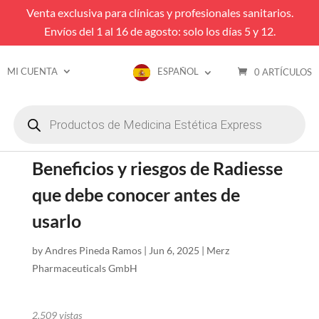
Venta exclusiva para clínicas y profesionales sanitarios.
Envíos del 1 al 16 de agosto: solo los días 5 y 12.
MI CUENTA
ESPAÑOL
0 ARTÍCULOS
Búsqueda
de
productos
Beneficios y riesgos de Radiesse
que debe conocer antes de
usarlo
by
Andres Pineda Ramos
|
Jun 6, 2025
|
Merz
Pharmaceuticals GmbH
2,509
vistas