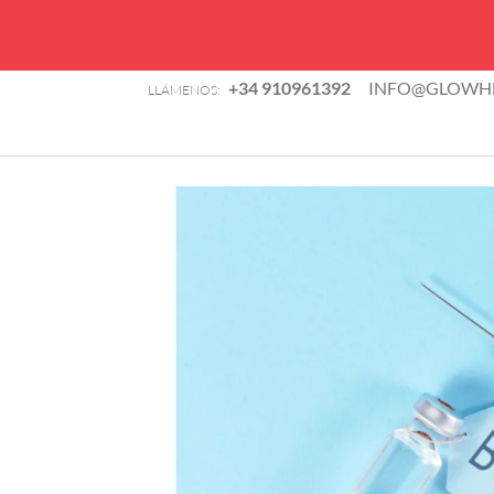
B
+34 910961392
INFO@GLOWHE
LLÁMENOS:
d
TIENDA
p