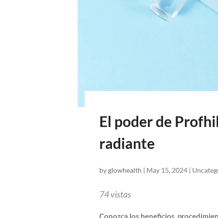
El poder de Profhi
radiante
by
glowhealth
|
May 15, 2024
| Uncateg
74
vistas
Conozca los beneficios, procedimien