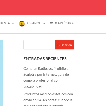
CUENTA
ESPAÑOL
0 ARTÍCULOS
MARCAS
PREGUNTAS FRECUENTES
CONTACTO
ENTRADAS RECIENTES
Comprar Radiesse, Profhilo o
Sculptra por Internet: guía de
compra profesional con
trazabilidad
Productos médico-estéticos con
envío en 24-48 horas: cuándo la
rapidez protege la agenda