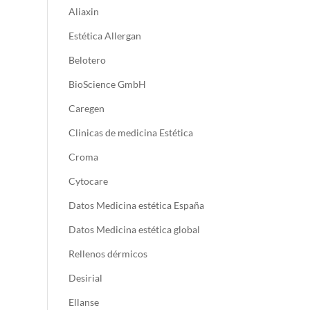
Aliaxin
Estética Allergan
Belotero
BioScience GmbH
Caregen
Clinicas de medicina Estética
Croma
Cytocare
Datos Medicina estética España
Datos Medicina estética global
Rellenos dérmicos
Desirial
Ellanse