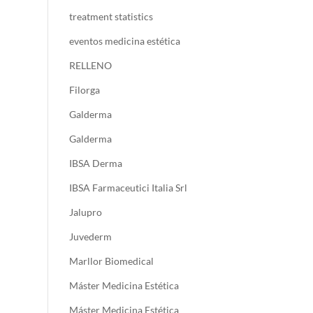
treatment statistics
eventos medicina estética
RELLENO
Filorga
Galderma
Galderma
IBSA Derma
IBSA Farmaceutici Italia Srl
Jalupro
Juvederm
Marllor Biomedical
Máster Medicina Estética
Máster Medicina Estética