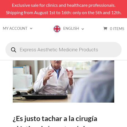
Exclusive sale for clinics and healthcare professionals.
Shipping from August 1st to 16th: only on the 5th and 12th.
MY ACCOUNT
ENGLISH
0 ITEMS
Products
search
¿Es justo tachar a la cirugía