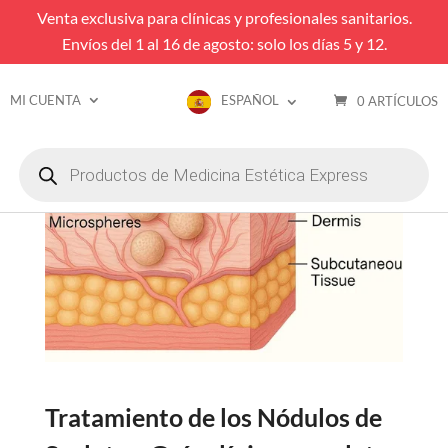
Venta exclusiva para clínicas y profesionales sanitarios.
Envíos del 1 al 16 de agosto: solo los días 5 y 12.
MI CUENTA
ESPAÑOL
0 ARTÍCULOS
Búsqueda
de
productos
Tratamiento de los Nódulos de