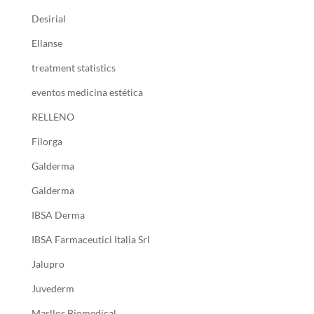
Desirial
Ellanse
treatment statistics
eventos medicina estética
RELLENO
Filorga
Galderma
Galderma
IBSA Derma
IBSA Farmaceutici Italia Srl
Jalupro
Juvederm
Marllor Biomedical