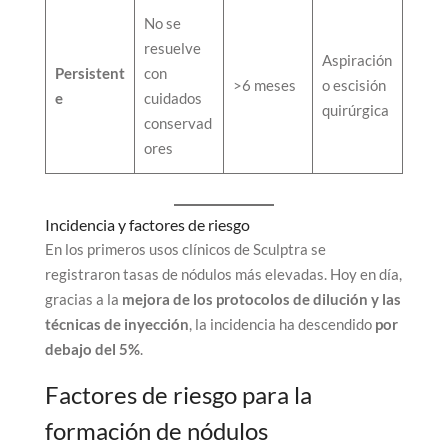
No se
resuelve
Aspiración
Persistent
con
>6 meses
o escisión
e
cuidados
quirúrgica
conservad
ores
Incidencia y factores de riesgo
En los primeros usos clínicos de Sculptra se
registraron tasas de nódulos más elevadas. Hoy en día,
gracias a la
mejora de los protocolos de dilución y las
técnicas de inyección
, la incidencia ha descendido
por
debajo del 5%
.
Factores de riesgo para la
formación de nódulos