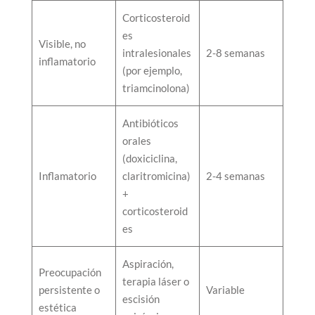
Corticosteroid
es
Visible, no
intralesionales
2-8 semanas
inflamatorio
(por ejemplo,
triamcinolona)
Antibióticos
orales
(doxiciclina,
Inflamatorio
claritromicina)
2-4 semanas
+
corticosteroid
es
Aspiración,
Preocupación
terapia láser o
persistente o
Variable
escisión
estética