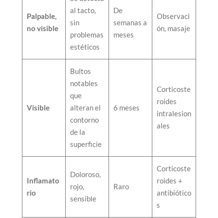
al tacto,
De
Palpable,
Observaci
sin
semanas a
no visible
ón, masaje
problemas
meses
estéticos
Bultos
notables
Corticoste
que
roides
Visible
alteran el
6 meses
intralesion
contorno
ales
de la
superficie
Corticoste
Doloroso,
Inflamato
roides +
rojo,
Raro
rio
antibiótico
sensible
s