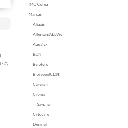
IMC Corea
Marcas
Aliaxin
Allergan/AbbVie
a
Aqualyx
BCN
l
1/2",
Belotero
BiorepeelCL3®
Caregen
Croma
Saypha
Cytocare
Desirial