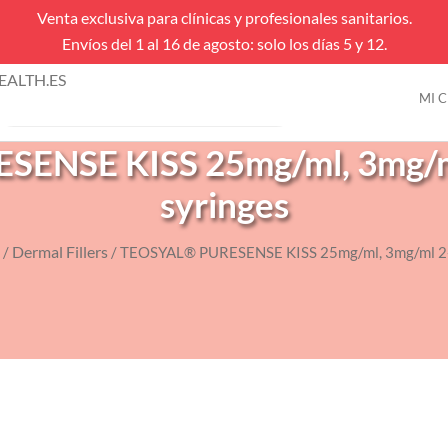
Venta exclusiva para clínicas y profesionales sanitarios.
Envíos del 1 al 16 de agosto: solo los días 5 y 12.
úsqueda
ALTH.ES
e
MI 
VENTAS FLASH
roductos
ENSE KISS 25mg/ml, 3mg/ml 
syringes
Dermal Fillers
/
/ TEOSYAL® PURESENSE KISS 25mg/ml, 3mg/ml 2-1m