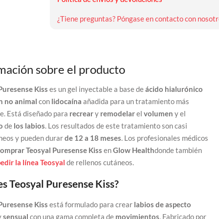
¿Tiene preguntas? Póngase en contacto con nosotr
mación sobre el producto
Puresense Kiss
es un gel inyectable a base de
ácido hialurónico
n no animal
con
lidocaína
añadida para un tratamiento más
e. Está diseñado para
recrear
y
remodelar
el
volumen
y el
no
de
los labios
. Los resultados de este tratamiento son casi
neos y pueden durar
de 12 a 18 meses
. Los profesionales médicos
comprar Teosyal Puresense Kiss
en
Glow Health
donde también
edir la línea Teosyal
de rellenos cutáneos.
es Teosyal Puresense Kiss?
Puresense Kiss
está formulado para crear
labios
de aspecto
y
sensual
con una gama completa de
movimientos
. Fabricado por