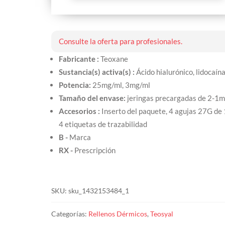
cantidad
Consulte la oferta para profesionales.
Fabricante :
Teoxane
Sustancia(s) activa(s) :
Ácido hialurónico, lidocaín
Potencia:
25mg/ml, 3mg/ml
Tamaño del envase:
jeringas precargadas de 2-1m
Accesorios :
Inserto del paquete, 4 agujas 27G de 
4 etiquetas de trazabilidad
B -
Marca
RX -
Prescripción
SKU:
sku_1432153484_1
Categorías:
Rellenos Dérmicos
,
Teosyal