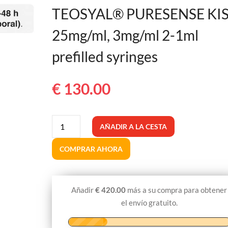
TEOSYAL® PURESENSE KI
25mg/ml, 3mg/ml 2-1ml
prefilled syringes
€
130.00
TEOSYAL®
AÑADIR A LA CESTA
PURESENSE
KISS
COMPRAR AHORA
25mg/ml,
3mg/ml
2-
Añadir
€
420.00
más a su compra para obtener
1ml
el envío gratuito.
jeringas
precargadas