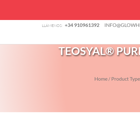
B
+34 910961392
INFO@GLOWHE
LLÁMENOS:
d
TIENDA
p
TEOSYAL® PURES
Home
Product Type
/