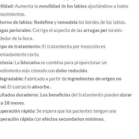
ilidad:
Aumenta la
movilidad
de
los labios
ajustándose a todos
movimientos.
torno de labios
:
Redefine
y
remodela
los bordes de los labios.
gas periorales:
Corrige el aspecto de las
arrugas per
iorales
dedor de la boca.
mpo de tratamiento:
El tratamiento por inyección es
remadamente corto.
stesia:
La
lidocaína
se combina para proporcionar un
cedimiento más cómodo con
dolor reducido
.
degradable:
Fabricado a partir de
ingredientes de origen no
mal
. El cuerpo lo
absorbe
.
ultados duraderos
:
Los beneficios
del tratamiento pueden
durar
ta 18 meses
.
uperación rápida
: Se espera que los pacientes tengan una
uperación rápida
con
efectos secundarios mínimos
.