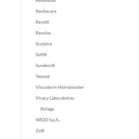
Revanesse
Revitacare
Revofil
Revolax
Sculptra
Softfil
Sunekos®
Teosyal
Viscoderm Hidrobooster
Vivacy Laboratoires
Stylage
WIQO S.p.A..
Zo®