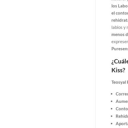
los Labo
el conto
rehidrat
labios y
menos d
expresen
Puresens
¿Cuále
Kiss?
Teosyal 
Correc
Aumen
Contor
Rehidr
Aporta