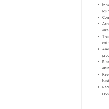
Mov
los 
Con
Arru
alre
Tie
ext
Ane
pro
Bio
ani
Res
has
Rec
rec