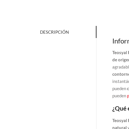
DESCRIPCIÓN
Infor
Teosyal 
de orige
agradabl
contor
instantá
pueden
pueden
p
¿Qué 
Teosyal 
natural