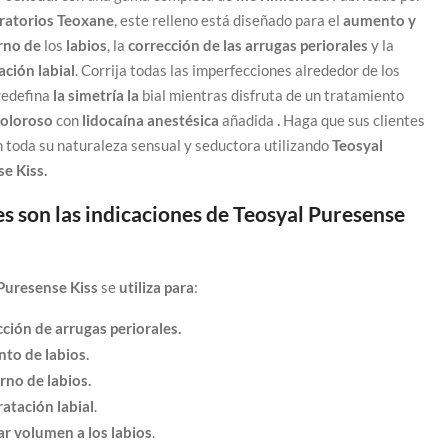
ratorios Teoxane
, este relleno está diseñado para el
aumento y
rno de
los
labios
, la
corrección de las arrugas periorales
y la
ación labial
. Corrija todas las imperfecciones alrededor de los
 redefina
la simetría la
bial mientras disfruta de un tratamiento
oloroso
con
lidocaína anestésica
añadida
.
Haga que sus clientes
 toda su naturaleza sensual y seductora utilizando
Teosyal
e Kiss.
s son las indicaciones de Teosyal Puresense
Puresense Kiss
se
utiliza para
:
ción de arrugas periorales.
to de labios.
no de labios.
atación labial
.
r volumen a los labios
.