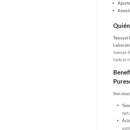
Ajuste
Anesté
Quién 
Teosyal 
Laborat
nuevas f
todo el 
Benefi
Pures
Son much
Tam
natu
Áci
aum