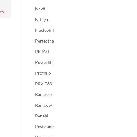
Nexfill
os
Nithya
Nucleofill
Perfectha
PhilArt
Powerfill
Profhilo
PRX-T33
Radiesse
Rainbow
Renefil
Restylane