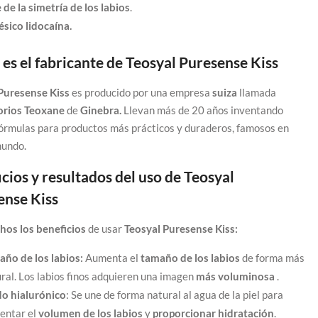
 de la simetría de los labios
.
sico lidocaína.
es el fabricante de Teosyal Puresense Kiss
Puresense Kiss
es producido por una empresa
suiza
llamada
orios Teoxane
de
Ginebra.
Llevan más de 20 años inventando
órmulas para productos más prácticos y duraderos, famosos en
mundo.
cios y resultados del uso de Teosyal
ense Kiss
os los beneficios
de usar
Teosyal Puresense Kiss:
año de los labios:
Aumenta el
tamaño de los labios
de forma más
ral. Los labios finos adquieren una imagen
más voluminosa
.
do hialurónico
: Se une de forma natural al agua de la piel para
entar el
volumen de los labios
y
proporcionar hidratación
.