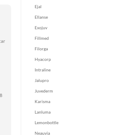
Ejal
Ellanse
Exojuv
Fillmed
tar
Filorga
Hyacorp
Intraline
Jalupro
Juvederm
48
Karisma
Lanluma
Lemonbottle
Neauvia