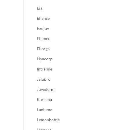
Ejal
Ellanse
Exojuv
Fillmed
Filorga
Hyacorp
Intraline
Jalupro
Juvederm
Karisma
Lanluma
Lemonbottle
Neauvia