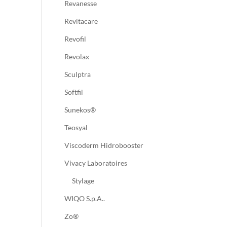
Revanesse
Revitacare
Revofil
Revolax
Sculptra
Softfil
Sunekos®
Teosyal
Viscoderm Hidrobooster
Vivacy Laboratoires
Stylage
WIQO S.p.A..
Zo®