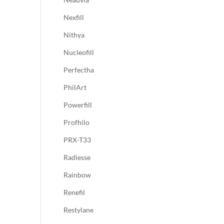
Nexfill
Nithya
Nucleofill
Perfectha
PhilArt
Powerfill
Profhilo
PRX-T33
Radiesse
Rainbow
Renefil
Restylane