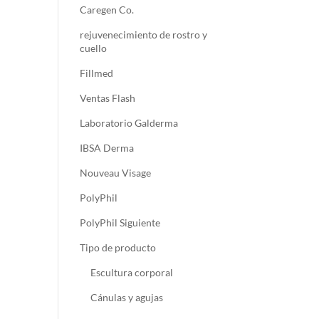
Caregen Co.
rejuvenecimiento de rostro y
cuello
Fillmed
Ventas Flash
Laboratorio Galderma
IBSA Derma
Nouveau Visage
PolyPhil
PolyPhil Siguiente
Tipo de producto
Escultura corporal
Cánulas y agujas