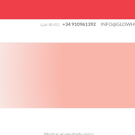
B
+34 910961392
INFO@GLOWHE
LLÁMENOS:
d
TIENDA
p
Mostrar el resultado único