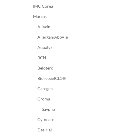
IMC Corea
Marcas
Aliaxin
Allergan/AbbVie
Aqualyx
BCN
Belotero
BiorepeelCL3®
Caregen
Croma
Saypha
Cytocare
Desirial