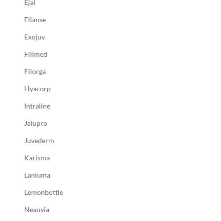
Ejal
Ellanse
Exojuv
Fillmed
Filorga
Hyacorp
Intraline
Jalupro
Juvederm
Karisma
Lanluma
Lemonbottle
Neauvia