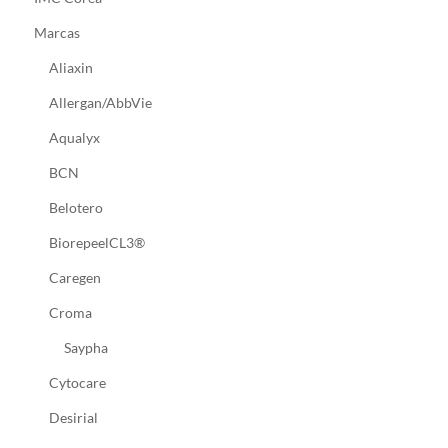
Marcas
Aliaxin
Allergan/AbbVie
Aqualyx
BCN
Belotero
BiorepeelCL3®
Caregen
Croma
Saypha
Cytocare
Desirial