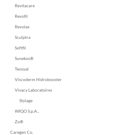
Revitacare
Revofil
Revolax
Sculptra
Softfil
Sunekos®
Teosyal
Viscoderm Hidrobooster
Vivacy Laboratoires
Stylage
WIQO S.p.A..
Zo®
Caregen Co.