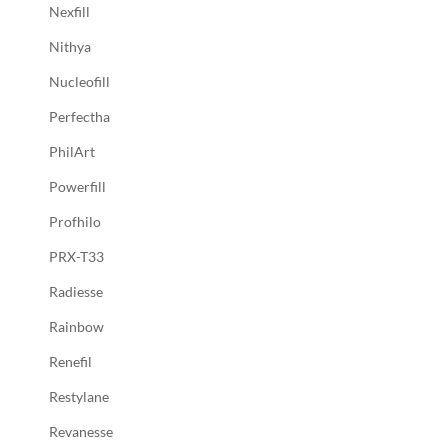
Nexfill
Nithya
Nucleofill
Perfectha
PhilArt
Powerfill
Profhilo
PRX-T33
Radiesse
Rainbow
Renefil
Restylane
Revanesse