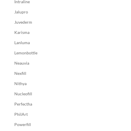
Intraline
Jalupro
Juvederm
Karisma
Lanluma
Lemonbottle
Neauvia
Nexfill
Nithya
Nucleofill
Perfectha
PhilArt
Powerfill