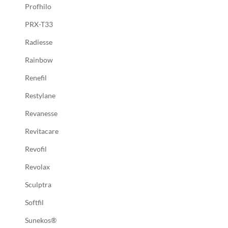
Profhilo
PRX-T33
Radiesse
Rainbow
Renefil
Restylane
Revanesse
Revitacare
Revofil
Revolax
Sculptra
Softfil
Sunekos®