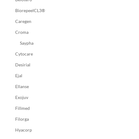
BiorepeelCL3®
Caregen
Croma
Saypha
Cytocare
Desirial
Ejal
Ellanse
Exojuv
Fillmed
Filorga
Hyacorp