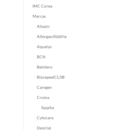
IMC Corea
Marcas
Aliaxin
Allergan/AbbVie
Aqualyx
BCN
Belotero
BiorepeelCL3®
Caregen
Croma
Saypha
Cytocare
Desirial