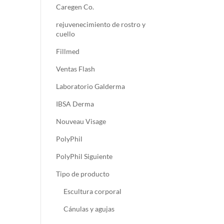
Caregen Co.
rejuvenecimiento de rostro y
cuello
Fillmed
Ventas Flash
Laboratorio Galderma
IBSA Derma
Nouveau Visage
PolyPhil
PolyPhil Siguiente
Tipo de producto
Escultura corporal
Cánulas y agujas