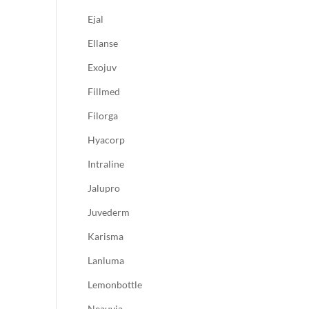
Ejal
Ellanse
Exojuv
Fillmed
Filorga
Hyacorp
Intraline
Jalupro
Juvederm
Karisma
Lanluma
Lemonbottle
Neauvia