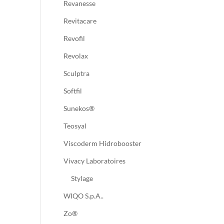
Revanesse
Revitacare
Revofil
Revolax
Sculptra
Softfil
Sunekos®
Teosyal
Viscoderm Hidrobooster
Vivacy Laboratoires
Stylage
WIQO S.p.A..
Zo®