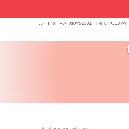
B
+34 910961392
INFO@GLOWHE
LLÁMENOS:
d
TIENDA
p
Mostrar el resultado único