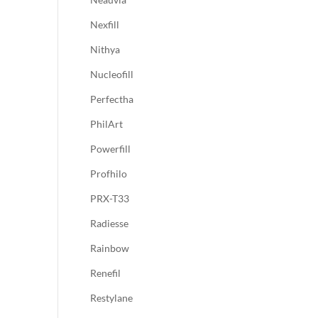
Nexfill
Nithya
Nucleofill
Perfectha
PhilArt
Powerfill
Profhilo
PRX-T33
Radiesse
Rainbow
Renefil
Restylane