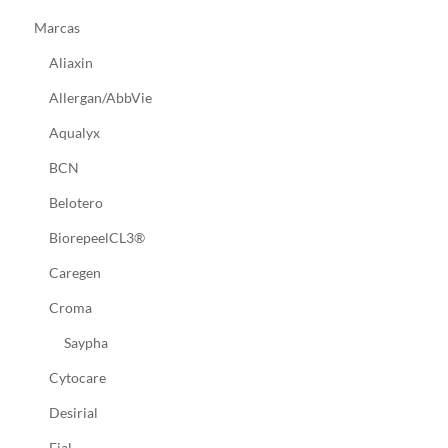
Marcas
Aliaxin
Allergan/AbbVie
Aqualyx
BCN
Belotero
BiorepeelCL3®
Caregen
Croma
Saypha
Cytocare
Desirial
Ejal