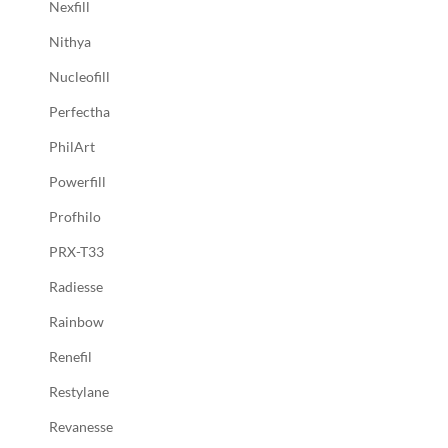
Nexfill
Nithya
Nucleofill
Perfectha
PhilArt
Powerfill
Profhilo
PRX-T33
Radiesse
Rainbow
Renefil
Restylane
Revanesse