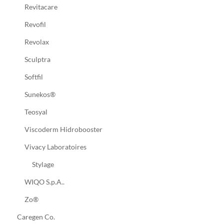
Revitacare
Revofil
Revolax
Sculptra
Softfil
Sunekos®
Teosyal
Viscoderm Hidrobooster
Vivacy Laboratoires
Stylage
WIQO S.p.A..
Zo®
Caregen Co.