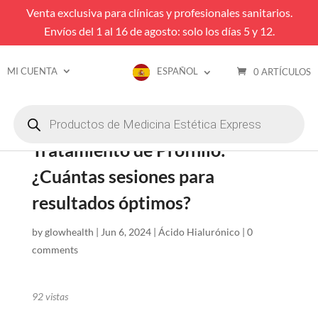
Venta exclusiva para clínicas y profesionales sanitarios.
Envíos del 1 al 16 de agosto: solo los días 5 y 12.
MI CUENTA
ESPAÑOL
0 ARTÍCULOS
Búsqueda
de
productos
Tratamiento de Profhilo:
¿Cuántas sesiones para
resultados óptimos?
by
glowhealth
|
Jun 6, 2024
|
Ácido Hialurónico
|
0
comments
92
vistas