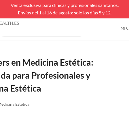
Venta exclusiva para clínicas y profesionales sanitarios.
Envíos del 1 al 16 de agosto: solo los días 5 y 12.
úsqueda
ALTH.ES
e
MI 
VENTAS FLASH
roductos
rs en Medicina Estética:
a para Profesionales y
na Estética
edicina Estética