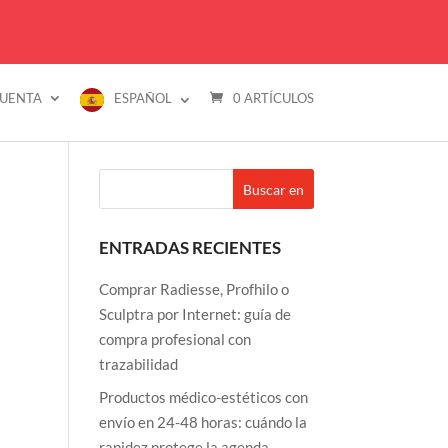
CUENTA
ESPAÑOL
0 ARTÍCULOS
MARCAS
PREGUNTAS FRECUENTES
CONTACTO
ENTRADAS RECIENTES
Comprar Radiesse, Profhilo o
Sculptra por Internet: guía de
compra profesional con
trazabilidad
Productos médico-estéticos con
envío en 24-48 horas: cuándo la
rapidez protege la agenda