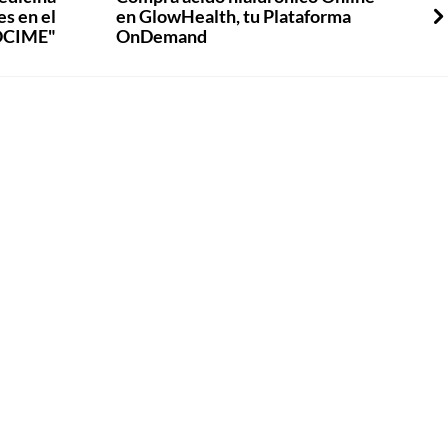
es en el
en GlowHealth, tu Plataforma
SOCIME"
OnDemand