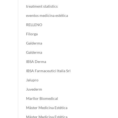
treatment statistics
eventos medicina estética
RELLENO
Filorga
Galderma
Galderma
IBSA Derma
IBSA Farmaceutici Italia Srl
Jalupro
Juvederm
Marllor Biomedical
Máster Medicina Estética
Máster Medicina Estética