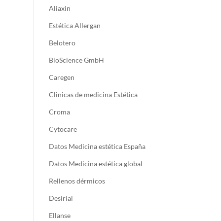
Aliaxin
Estética Allergan
Belotero
BioScience GmbH
Caregen
Clinicas de medicina Estética
Croma
Cytocare
Datos Medicina estética España
Datos Medicina estética global
Rellenos dérmicos
Desirial
Ellanse