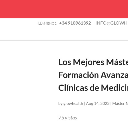
B
+34 910961392
INFO@GLOWHE
LLÁMENOS:
d
TIENDA
p
Los Mejores Máste
Formación Avanzad
Clínicas de Medici
by
glowhealth
|
Aug 14, 2023
|
Máster M
75
vistas