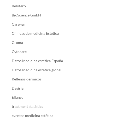
Belotero
BioScience GmbH
Caregen
Clinicas de medicina Estética
Croma
Cytocare
Datos Medicina estética España
Datos Medicina estética global
Rellenos dérmicos
Desirial
Ellanse
treatment statistics
eventos medicina estética