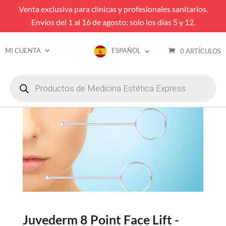
Venta exclusiva para clínicas y profesionales sanitarios.
Envíos del 1 al 16 de agosto: solo los días 5 y 12.
MI CUENTA
ESPAÑOL
0 ARTÍCULOS
Búsqueda
de
productos
Juvederm 8 Point Face Lift -