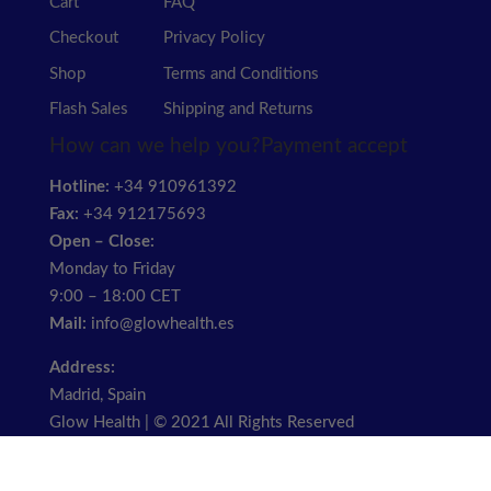
Cart
FAQ
Checkout
Privacy Policy
Shop
Terms and Conditions
Flash Sales
Shipping and Returns
How can we help you?
Payment accept
Hotline:
+34 910961392
Fax:
+34 912175693
Open – Close:
Monday to Friday
9:00 – 18:00 CET
Mail:
info@glowhealth.es
Address:
Madrid, Spain
Glow Health | © 2021 All Rights Reserved