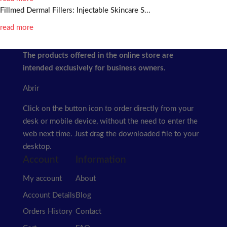
Fillmed Dermal Fillers: Injectable Skincare S...
read more
The products offered in the online store are
intended exclusively for business owners.
Abrir
Click on the button icon to order directly from your
desk or mobile device, without the need to enter the
web next time.
Just drag the downloaded file to your
desktop.
Account
Information
My account
About
Account Details
Blog
Orders History
Contact