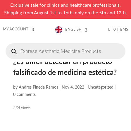
Exclusive sale for clinics and healthcare professionals.
Shipping from August 1st to 16th: only on the 5th and 12th.
MY ACCOUNT
0 ITEMS
ENGLISH
Products
search
¿Es difícil detectar un producto
falsificado de medicina estética?
by
Andres Pineda Ramos
|
Nov 4, 2022
|
Uncategorized
|
0 comments
234
views