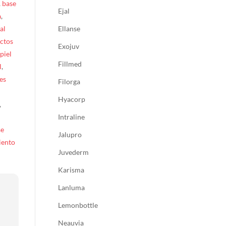
,
base
Ejal
a
,
al
Ellanse
ctos
Exojuv
 piel
Fillmed
l
,
es
Filorga
Hyacorp
,
Intraline
se
Jalupro
iento
Juvederm
Karisma
Lanluma
Lemonbottle
Neauvia