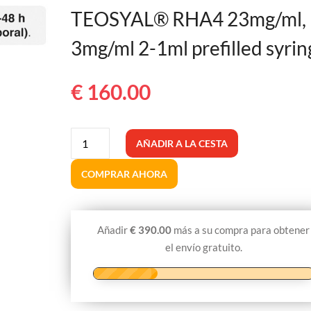
TEOSYAL® RHA4 23mg/ml,
3mg/ml 2-1ml prefilled syrin
€
160.00
TEOSYAL®
AÑADIR A LA CESTA
RHA4
23mg/ml,
COMPRAR AHORA
3mg/ml
2-
1ml
Añadir
€
390.00
más a su compra para obtener
jeringas
el envío gratuito.
precargadas
cantidad