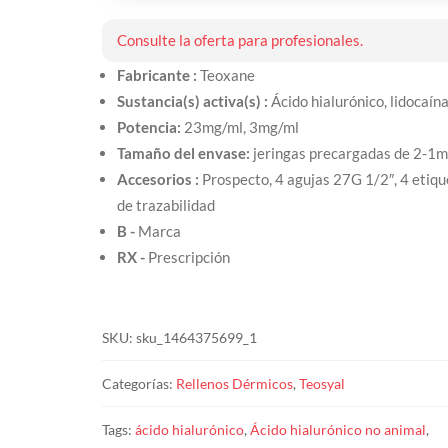
Consulte la oferta para profesionales.
Fabricante :
Teoxane
Sustancia(s) activa(s) :
Ácido hialurónico, lidocaín
Potencia:
23mg/ml, 3mg/ml
Tamaño del envase:
jeringas precargadas de 2-1m
Accesorios :
Prospecto, 4 agujas 27G 1/2″, 4 etiq
de trazabilidad
B -
Marca
RX -
Prescripción
SKU:
sku_1464375699_1
Categorías:
Rellenos Dérmicos
,
Teosyal
Tags:
ácido hialurónico
,
Ácido hialurónico no animal
,