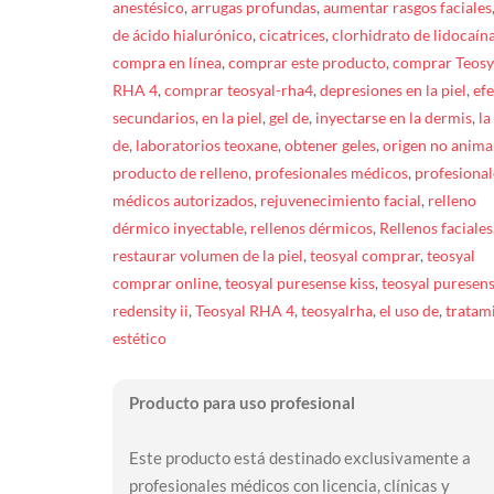
anestésico
,
arrugas profundas
,
aumentar rasgos faciales
de ácido hialurónico
,
cicatrices
,
clorhidrato de lidocaín
compra en línea
,
comprar este producto
,
comprar Teosy
RHA 4
,
comprar teosyal-rha4
,
depresiones en la piel
,
efe
secundarios
,
en la piel
,
gel de
,
inyectarse en la dermis
,
la
de
,
laboratorios teoxane
,
obtener geles
,
origen no anima
producto de relleno
,
profesionales médicos
,
profesional
médicos autorizados
,
rejuvenecimiento facial
,
relleno
dérmico inyectable
,
rellenos dérmicos
,
Rellenos faciales
restaurar volumen de la piel
,
teosyal comprar
,
teosyal
comprar online
,
teosyal puresense kiss
,
teosyal puresen
redensity ii
,
Teosyal RHA 4
,
teosyalrha
,
el uso de
,
tratam
estético
Producto para uso profesional
Este producto está destinado exclusivamente a
profesionales médicos con licencia, clínicas y