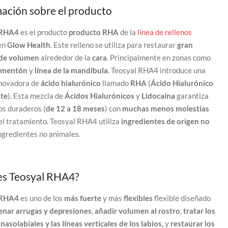
ación sobre el producto
 RHA4
es el producto
producto RHA
de la
línea de rellenos
en
Glow Health
. Este relleno se utiliza para restaurar
gran
 de volumen
alrededor de la
cara
. Principalmente en zonas como
, mentón
y
línea de la mandíbula
. Teosyal RHA4 introduce una
nnovadora de
ácido hialurónico
llamado
RHA
(
Ácido Hialurónico
nte
)
.
Esta mezcla de
Ácidos Hialurónicos
y
Lidocaína
garantiza
os duraderos (
de 12 a 18 meses
) con
muchas menos molestias
el tratamiento. Teosyal RHA4
utiliza
ingredientes de origen no
ngredientes no animales.
es Teosyal RHA4?
 RHA4
es uno de los
más fuerte
y más
flexibles
flexible diseñado
lenar arrugas y depresiones
,
añadir volumen al rostro
,
tratar los
nasolabiales y las líneas verticales de los labios,
y
restaurar los