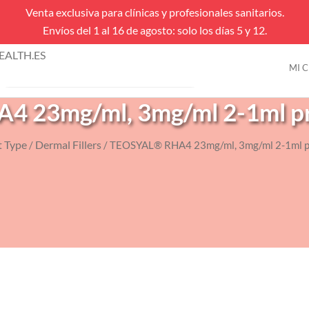
Venta exclusiva para clínicas y profesionales sanitarios.
Envíos del 1 al 16 de agosto: solo los días 5 y 12.
úsqueda
ALTH.ES
e
MI 
VENTAS FLASH
roductos
 23mg/ml, 3mg/ml 2-1ml pref
t Type
Dermal Fillers
/
/ TEOSYAL® RHA4 23mg/ml, 3mg/ml 2-1ml pre