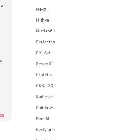
tar
Nexfill
Nithya
Nucleofill
Perfectha
PhilArt
48
Powerfill
Profhilo
PRX-T33
Radiesse
Rainbow
os
Renefil
Restylane