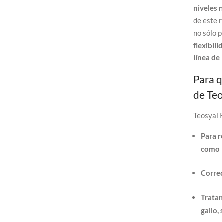
niveles 
de este 
no sólo 
flexibil
línea de
Para q
de Te
Teosyal
Para r
como l
Correc
Tratam
gallo,