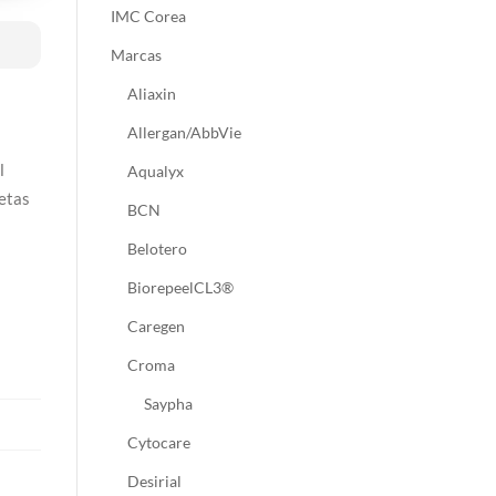
IMC Corea
Marcas
Aliaxin
a
Allergan/AbbVie
l
Aqualyx
uetas
BCN
Belotero
BiorepeelCL3®
Caregen
Croma
Saypha
Cytocare
Desirial