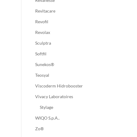
Revanesse
Revitacare
Revofil
Revolax
Sculptra
Softfil
Sunekos®
Teosyal
Viscoderm Hidrobooster
Vivacy Laboratoires
Stylage
WIQO S.p.A..
Zo®