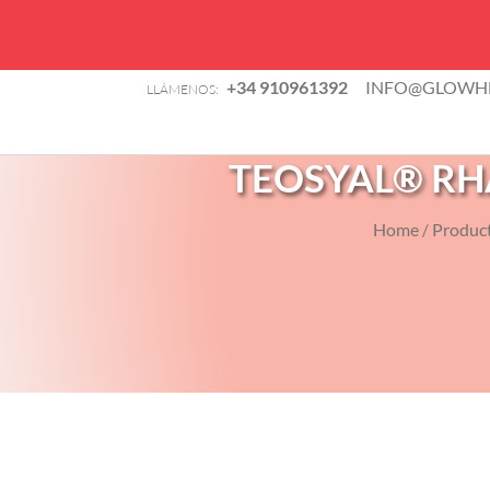
B
+34 910961392
INFO@GLOWHE
LLÁMENOS:
d
TIENDA
p
TEOSYAL® RHA4
Home
Produc
/