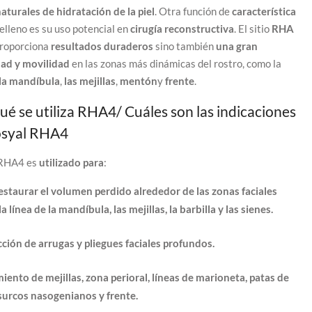
naturales de hidratación de la piel
. Otra función de
característica
relleno es su uso potencial en
cirugía reconstructiva
. El sitio
RHA
proporciona
resultados duraderos
sino también
una gran
idad y movilidad
en las zonas más dinámicas del rostro, como la
 la mandíbula
,
las mejillas
,
mentón
y
frente
.
ué se utiliza RHA4/ Cuáles son las indicaciones
osyal RHA4
RHA4
es
utilizado para
:
estaurar el volumen perdido alrededor de las zonas faciales
a línea de la mandíbula, las mejillas, la barbilla y las sienes.
ción de arrugas y pliegues faciales profundos.
iento de mejillas, zona perioral, líneas de marioneta, patas de
 surcos nasogenianos y frente.