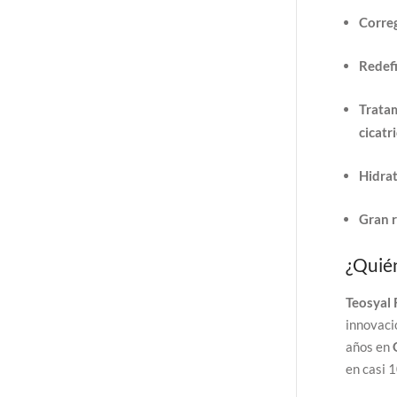
Correg
Redefi
Tratam
cicatr
Hidrat
Gran r
¿Quién
Teosyal
innovaci
años en
en casi 