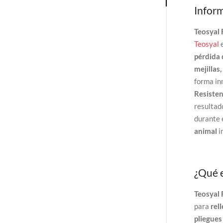
Inform
Teosyal
Teosyal
pérdida
mejillas
forma i
Resiste
resultad
durante 
animal
i
¿Qué 
Teosyal
para
rel
pliegues 