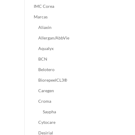
IMC Corea
Marcas
Aliaxin
Allergan/AbbVie
Aqualyx
BCN
Belotero
BiorepeelCL3®
Caregen
Croma
Saypha
Cytocare
Desirial