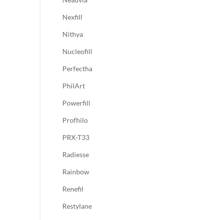
Nexfill
Nithya
Nucleofill
Perfectha
PhilArt
Powerfill
Profhilo
PRX-T33
Radiesse
Rainbow
Renefil
Restylane