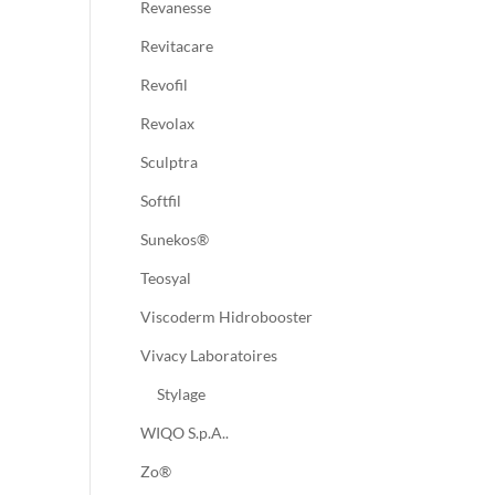
Revanesse
Revitacare
Revofil
Revolax
Sculptra
Softfil
Sunekos®
Teosyal
Viscoderm Hidrobooster
Vivacy Laboratoires
Stylage
WIQO S.p.A..
Zo®