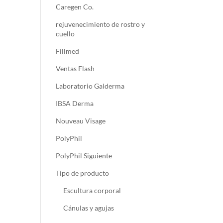
Caregen Co.
rejuvenecimiento de rostro y
cuello
Fillmed
Ventas Flash
Laboratorio Galderma
IBSA Derma
Nouveau Visage
PolyPhil
PolyPhil Siguiente
Tipo de producto
Escultura corporal
Cánulas y agujas