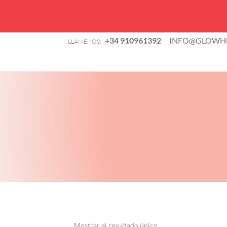
B
+34 910961392
INFO@GLOWHE
LLÁMENOS:
d
TIENDA
p
Mostrar el resultado único