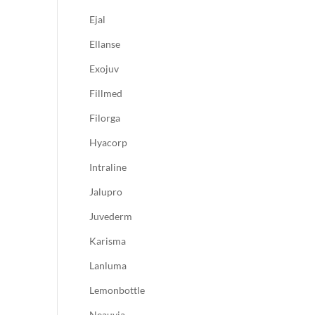
Ejal
Ellanse
Exojuv
Fillmed
Filorga
Hyacorp
Intraline
Jalupro
Juvederm
Karisma
Lanluma
Lemonbottle
Neauvia